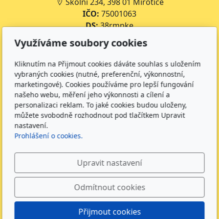
Školní 234, 398 01 Mirotice
IČO:
75001063
DS:
38rmpke
Číslo účtu školy:
35-643227399/0800
Využíváme soubory cookies
Číslo účtu jídelny:
643227399/0800
Kliknutím na Přijmout cookies dáváte souhlas s uložením
Kontakt
vybraných cookies (nutné, preferenční, výkonnostní,
marketingové). Cookies používáme pro lepší fungování
+420 734 316 620 - Ředitel školy
našeho webu, měření jeho výkonnosti a cílení a
+420 733 539 322 - Zástupce ředitele pro předškolní
personalizaci reklam. To jaké cookies budou uloženy,
vzdělávání
můžete svobodně rozhodnout pod tlačítkem Upravit
+420 733 539 323 - Školní družina
nastavení.
Prohlášení o cookies.
+420 733 539 324 - Školní jídelna
info@zsmirotice.cz
Upravit nastavení
Sledujte nás
Odmítnout cookies
Přijmout cookies