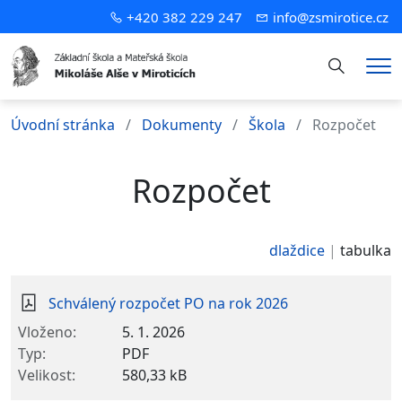
+420 382 229 247
info@zsmirotice.cz
Hledání
Me
Úvodní stránka
Dokumenty
Škola
Rozpočet
Rozpočet
dlaždice
tabulka
Schválený rozpočet PO na rok 2026
5. 1. 2026
PDF
580,33 kB