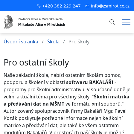
+420 382 229 247
info@zsmirotice.cz
Hledání
Me
Úvodní stránka
Škola
Pro školy
Pro ostatní školy
Naše základní škola, nabízí ostatním školám pomoc,
podporu a školení v oblasti
softwaru BAKALÁŘI
-
programy pro školní administrativu. V současné době je
velmi aktuální téma pro všechny školy: "
Školní matrika
a předávání dat na MŠMT
ve formátu xml souborů."
Autorizovaný spolupracovník firmy Bakaláři Mgr. Pavel
Kozák poskytuje potřebné informace nejen ke školní
matrice a předávání dat, ale také ke všem ostatním
modulům Bakalářů. V prostorách náší školy je možné