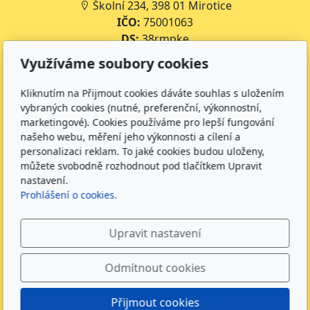
Školní 234, 398 01 Mirotice
IČO:
75001063
DS:
38rmpke
Číslo účtu školy:
35-643227399/0800
Využíváme soubory cookies
Číslo účtu jídelny:
643227399/0800
Kliknutím na Přijmout cookies dáváte souhlas s uložením
Kontakt
vybraných cookies (nutné, preferenční, výkonnostní,
marketingové). Cookies používáme pro lepší fungování
+420 734 316 620 - Ředitel školy
našeho webu, měření jeho výkonnosti a cílení a
+420 733 539 322 - Zástupce ředitele pro předškolní
personalizaci reklam. To jaké cookies budou uloženy,
vzdělávání
můžete svobodně rozhodnout pod tlačítkem Upravit
+420 733 539 323 - Školní družina
nastavení.
Prohlášení o cookies.
+420 733 539 324 - Školní jídelna
info@zsmirotice.cz
Upravit nastavení
Sledujte nás
Odmítnout cookies
Přijmout cookies