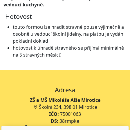
vedoucí kuchyně.
Hotovost
touto formou lze hradit stravné pouze výjimečně a
osobně u vedoucí školní jídelny, na platbu je vydán
pokladní doklad
hotovost k úhradě stravného se přijímá minimálně
na 5 stravných měsíců
Adresa
ZŠ a MŠ Mikoláše Alše Mirotice
Školní 234, 398 01 Mirotice
IČO:
75001063
DS:
38rmpke
Číslo účtu školy:
35-643227399/0800