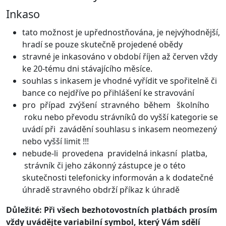
Inkaso
tato možnost je upřednostňována, je nejvýhodnější,
hradí se pouze skutečně projedené obědy
stravné je inkasováno v období říjen až červen vždy
ke 20-tému dni stávajícího měsíce.
souhlas s inkasem je vhodné vyřídit ve spořitelně či
bance co nejdříve po přihlášení ke stravování
pro případ zvýšení stravného během školního
roku nebo převodu strávníků do vyšší kategorie se
uvádí při zavádění souhlasu s inkasem neomezený
nebo vyšší limit !!!
nebude-li provedena pravidelná inkasní platba,
strávník či jeho zákonný zástupce je o této
skutečnosti telefonicky informován a k dodatečné
úhradě stravného obdrží příkaz k úhradě
Důležité: Při všech bezhotovostních platbách prosím
vždy uvádějte variabilní symbol, který Vám sdělí