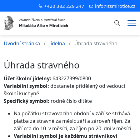
+420 382 229 247
info@zsmirotice.cz
Hledání
Me
Úvodní stránka
Jídelna
Úhrada stravného
Úhrada stravného
Účet školní jídelny:
643227399/0800
Variabilní symbol:
dostanete přidělený od vedoucí
školní kuchyně
Specifický symbol:
rodné číslo dítěte
Na počátku stravovacího období v září se strhává
platba za stravné za měsíc září a zároveň říjen. Za
září cca do 10. v měsíci, za říjen po 20. dni v měsíci.
Variabilní symbol je každému strávníkovi