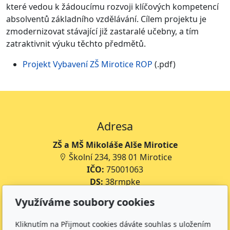
které vedou k žádoucímu rozvoji klíčových kompetencí
absolventů základního vzdělávání. Cílem projektu je
zmodernizovat stávající již zastaralé učebny, a tím
zatraktivnit výuku těchto předmětů.
Projekt Vybavení ZŠ Mirotice ROP
(.pdf)
Adresa
ZŠ a MŠ Mikoláše Alše Mirotice
Školní 234, 398 01 Mirotice
IČO:
75001063
DS:
38rmpke
Číslo účtu školy:
35-643227399/0800
Využíváme soubory cookies
Číslo účtu jídelny:
643227399/0800
Kliknutím na Přijmout cookies dáváte souhlas s uložením