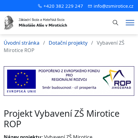
+420 382 229 247
info@zsmirotice.cz
Hledání
Me
Úvodní stránka
Dotační projekty
Vybavení ZŠ
Mirotice ROP
Projekt Vybavení ZŠ Mirotice
ROP
Název projektu:
Vybavení ZŠ Mirotice