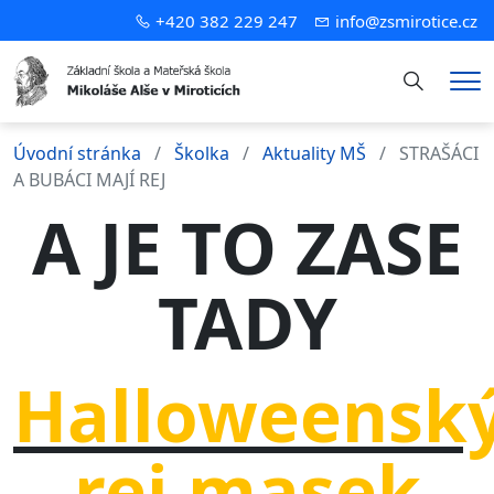
+420 382 229 247
info@zsmirotice.cz
Hledání
Me
Úvodní stránka
Školka
Aktuality MŠ
STRAŠÁCI
A BUBÁCI MAJÍ REJ
A JE TO ZASE
TADY
Halloweensk
rej masek