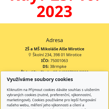
2023
Adresa
ZŠ a MŠ Mikoláše Alše Mirotice
Školní 234, 398 01 Mirotice
IČO:
75001063
DS:
38rmpke
Číslo účtu školy:
35-643227399/0800
Číslo účtu jídelny:
643227399/0800
Využíváme soubory cookies
Kontakt
Kliknutím na Přijmout cookies dáváte souhlas s uložením
vybraných cookies (nutné, preferenční, výkonnostní,
+420 734 316 620 - Ředitel školy
marketingové). Cookies používáme pro lepší fungování
+420 733 539 322 - Zástupce ředitele pro předškolní
našeho webu, měření jeho výkonnosti a cílení a