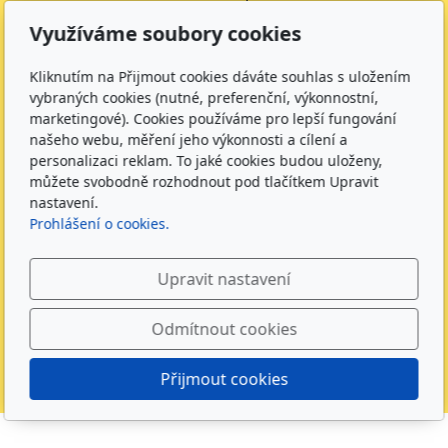
Číslo účtu školy:
35-643227399/0800
Využíváme soubory cookies
Číslo účtu jídelny:
643227399/0800
Kliknutím na Přijmout cookies dáváte souhlas s uložením
Kontakt
vybraných cookies (nutné, preferenční, výkonnostní,
marketingové). Cookies používáme pro lepší fungování
+420 734 316 620 - Ředitel školy
našeho webu, měření jeho výkonnosti a cílení a
+420 733 539 322 - Zástupce ředitele pro předškolní
personalizaci reklam. To jaké cookies budou uloženy,
vzdělávání
můžete svobodně rozhodnout pod tlačítkem Upravit
+420 733 539 323 - Školní družina
nastavení.
+420 733 539 324 - Školní jídelna
Prohlášení o cookies.
info@zsmirotice.cz
Upravit nastavení
Sledujte nás
Odmítnout cookies
Přijmout cookies