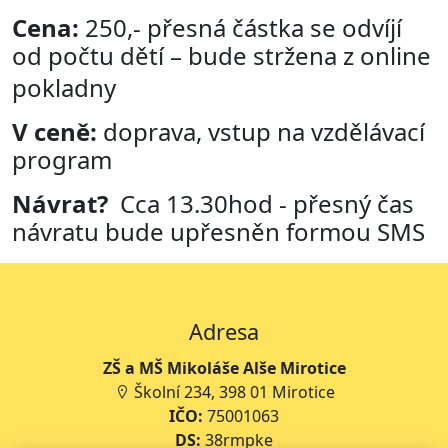
Cena:
250,- přesná částka se odvíjí
od počtu dětí – bude stržena z online
pokladny
V ceně:
doprava, vstup na vzdělávací
program
Návrat?
Cca 13.30hod - přesný čas
návratu bude upřesněn formou SMS
Adresa
ZŠ a MŠ Mikoláše Alše Mirotice
Školní 234, 398 01 Mirotice
IČO:
75001063
DS:
38rmpke