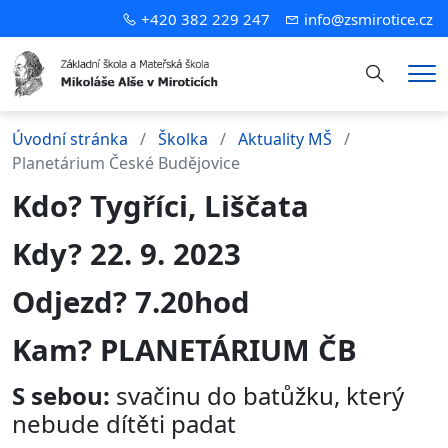
+420 382 229 247
info@zsmirotice.cz
Hledání
Me
Úvodní stránka
Školka
Aktuality MŠ
Planetárium České Budějovice
Kdo? Tygříci, Liščata
Kdy? 22. 9. 2023
Odjezd? 7.20hod
Kam? PLANETÁRIUM ČB
S sebou:
svačinu do batůžku, který
nebude dítěti padat