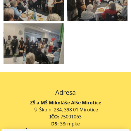
Adresa
ZŠ a MŠ Mikoláše Alše Mirotice
Školní 234, 398 01 Mirotice
IČO:
75001063
DS:
38rmpke
Číslo účtu školy:
35-643227399/0800