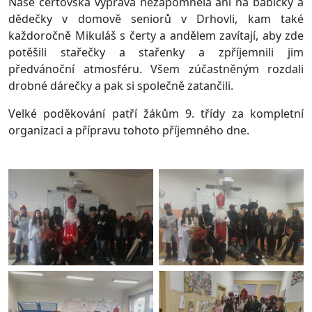
Naše čertovská výprava nezapomněla ani na babičky a
dědečky v domově seniorů v Drhovli, kam také
každoročně Mikuláš s čerty a andělem zavítají, aby zde
potěšili stařečky a stařenky a zpříjemnili jim
předvánoční atmosféru. Všem zúčastněným rozdali
drobné dárečky a pak si společně zatančili.
Velké poděkování patří žákům 9. třídy za kompletní
organizaci a přípravu tohoto příjemného dne.