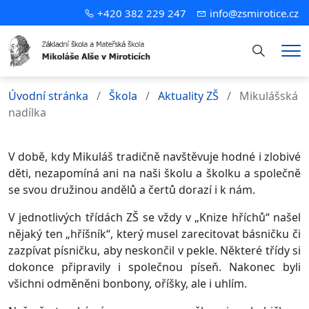
+420 382 229 247
info@zsmirotice.cz
Hledání
Me
Úvodní stránka
Škola
Aktuality ZŠ
Mikulášská
nadílka
V době, kdy Mikuláš tradičně navštěvuje hodné i zlobivé
děti, nezapomíná ani na naši školu a školku a společně
se svou družinou andělů a čertů dorazí i k nám.
V jednotlivých třídách ZŠ se vždy v „Knize hříchů“ našel
nějaký ten „hříšník“, který musel zarecitovat básničku či
zazpívat písničku, aby neskončil v pekle. Některé třídy si
dokonce připravily i společnou píseň. Nakonec byli
všichni odměněni bonbony, oříšky, ale i uhlím.