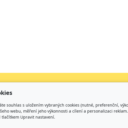
kies
Kontakt
áte souhlas s uložením vybraných cookies (nutné, preferenční, výk
+420 734 316 620 - Ředitel školy
eho webu, měření jeho výkonnosti a cílení a personalizaci reklam.
+420 733 539 322 - Zástupce ředitele pro předškolní v
lačítkem Upravit nastavení.
+420 733 539 323 - Školní družina