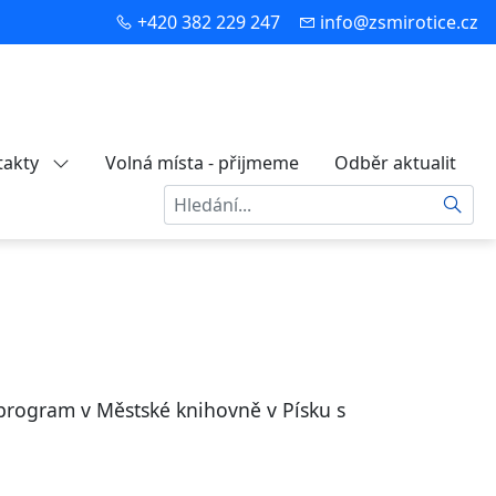
+420 382 229 247
info@zsmirotice.cz
takty
Volná místa - přijmeme
Odběr aktualit
Hledat
í program v Městské knihovně v Písku s