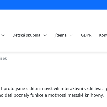
Dětská skupina
Jídelna
GDPR
Kon
ísek
 proto jsme s dětmi navštívili interaktivní vzdělávac
o děti poznaly funkce a možnosti městské knihovny.