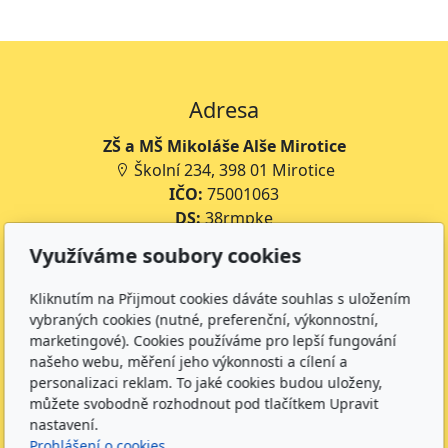
Adresa
ZŠ a MŠ Mikoláše Alše Mirotice
Školní 234, 398 01 Mirotice
IČO:
75001063
DS:
38rmpke
Číslo účtu školy:
35-643227399/0800
Využíváme soubory cookies
Číslo účtu jídelny:
643227399/0800
Kliknutím na Přijmout cookies dáváte souhlas s uložením
Kontakt
vybraných cookies (nutné, preferenční, výkonnostní,
marketingové). Cookies používáme pro lepší fungování
+420 734 316 620 - Ředitel školy
našeho webu, měření jeho výkonnosti a cílení a
+420 733 539 322 - Zástupce ředitele pro předškolní
personalizaci reklam. To jaké cookies budou uloženy,
vzdělávání
můžete svobodně rozhodnout pod tlačítkem Upravit
+420 733 539 323 - Školní družina
nastavení.
+420 733 539 324 - Školní jídelna
Prohlášení o cookies.