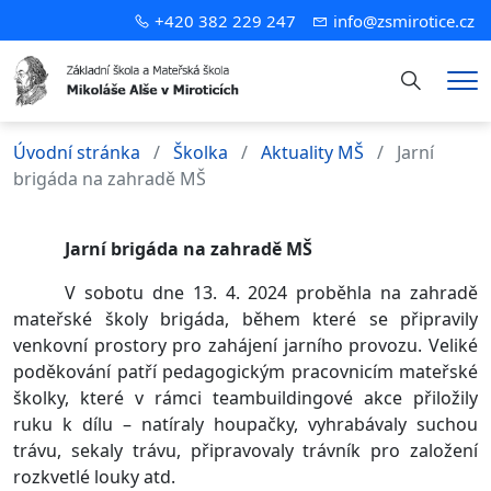
+420 382 229 247
info@zsmirotice.cz
Hledání
Me
Úvodní stránka
Školka
Aktuality MŠ
Jarní
brigáda na zahradě MŠ
Jarní brigáda na zahradě MŠ
V sobotu dne 13. 4. 2024 proběhla na zahradě
mateřské školy brigáda, během které se připravily
venkovní prostory pro zahájení jarního provozu. Veliké
poděkování patří pedagogickým pracovnicím mateřské
školky, které v rámci teambuildingové akce přiložily
ruku k dílu – natíraly houpačky, vyhrabávaly suchou
trávu, sekaly trávu, připravovaly trávník pro založení
rozkvetlé louky atd.