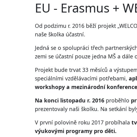
EU - Erasmus + 
Od podzimu r. 2016 běží projekt „WEL
naše školka účastní.
Jedná se o spolupráci třech partnerských
zemi se účastní pouze jedna MŠ a dále o
Projekt bude trvat 33 měsíců a výstupe
speciálními vzdělávacími potřebami,
apl
workshopy a mezinárodní konferenc
Na konci listopadu r. 2016
proběhlo
pr
prezentovaly naši školku. Na setkání by
V první polovině roku 2017 probíhala
t
výukovými programy pro děti.