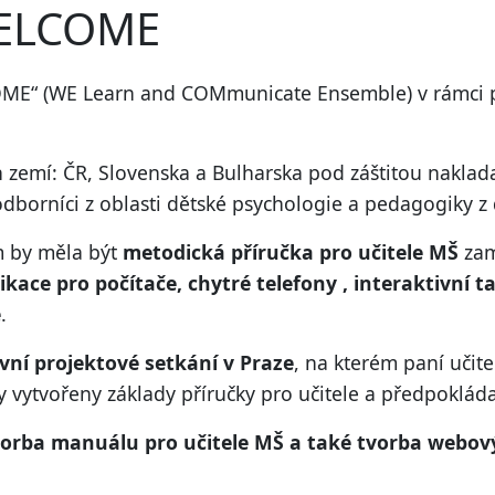
WELCOME
COME“ (WE Learn and COMmunicate Ensemble) v rámci 
 zemí: ČR, Slovenska a Bulharska pod záštitou nakladat
dborníci z oblasti dětské psychologie a pedagogiky z
m by měla být
metodická příručka pro učitele MŠ
zam
ikace pro počítače, chytré telefony , interaktivní t
e
.
vní projektové setkání v Praze
, na kterém paní učit
ly vytvořeny základy příručky pro učitele a předpoklá
vorba manuálu pro učitele MŠ a také tvorba webový