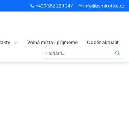
+420 382 229 247
info@zsmirotice.cz
takty
Volná místa - přijmeme
Odběr aktualit
Hledat