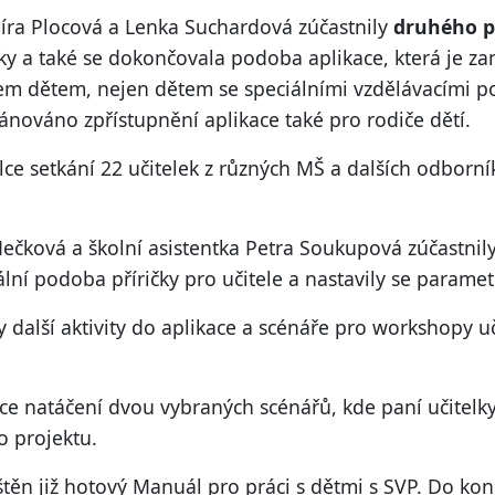
íra Plocová a Lenka Suchardová zúčastnily
druhého p
ky a také se dokončovala podoba aplikace, která je za
šem dětem, nejen dětem se speciálními vzdělávacími po
ánováno zpřístupnění aplikace také pro rodiče dětí.
ce setkání 22 učitelek z různých MŠ a dalších odborník
ečková a školní asistentka Petra Soukupová zúčastnily
ní podoba příričky pro učitele a nastavily se parametry
y další aktivity do aplikace a scénáře pro workshopy u
ce natáčení dvou vybraných scénářů, kde paní učitelky
ho projektu.
štěn již hotový Manuál pro práci s dětmi s SVP. Do ko