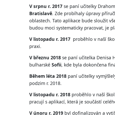
V srpnu r. 2017
se paní učitelky Drahom
Bratislavě
. Zde probíhaly úpravy příruč
oblastech. Tato aplikace bude sloužit v
budou moci systematicky pracovat, je pl
V listopadu r. 2017
proběhlo v naší škol
praxi.
V březnu 2018
se paní učitelka Denisa H
bulharské
Sofii
, kde byla dokončena finál
Během léta 2018
paní učitelky vymýšlel
podzim r. 2018.
V listopadu r. 2018
proběhlo v naší škol
pracují s aplikací, která je součástí celé
V únoru r. 2019
byl dofinalizován a vyti