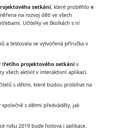
rojektového setkání
, které proběhlo
v
měřena na rozvoj dětí ve všech
třebami. Učitelky ve školkách s ní
ů a testovala se vytvořená příručka v
 t
řetího projektového setkání
v
 všech aktivit v interaktivní aplikaci.
čitelů s dětmi, které budou probíhat na
 společně s dětmi předváděly, jak
nce roku 2019 bude hotova i aplikace.