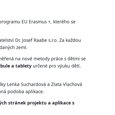
programu EU Erasmus +, kterého se
elství Dr. Josef Raabe s.r.o. Za každou
 daných zemí.
ěřená na nové metody práce s dětmi se
abule a tablety
určené pro výuku dětí,
elky Lenka Suchardová a Zlata Vlachová
daná podoba aplikace.
ch stránek projektu a aplikace s