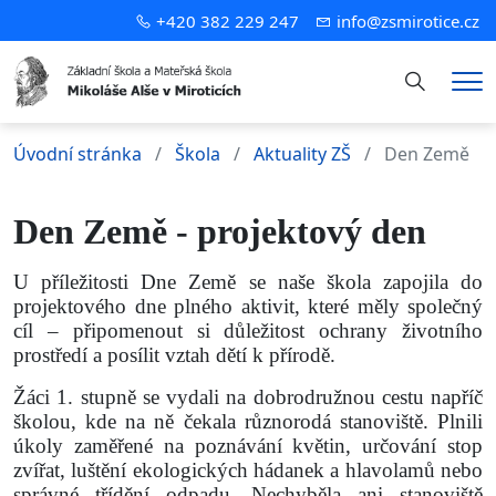
+420 382 229 247
info@zsmirotice.cz
Hledání
Me
Úvodní stránka
Škola
Aktuality ZŠ
Den Země
Den Země - projektový den
U příležitosti Dne Země se naše škola zapojila do
projektového dne plného aktivit, které měly společný
cíl – připomenout si důležitost ochrany životního
prostředí a posílit vztah dětí k přírodě.
Žáci 1. stupně se vydali na dobrodružnou cestu napříč
školou, kde na ně čekala různorodá stanoviště. Plnili
úkoly zaměřené na poznávání květin, určování stop
zvířat, luštění ekologických hádanek a hlavolamů nebo
správné třídění odpadu. Nechyběla ani stanoviště