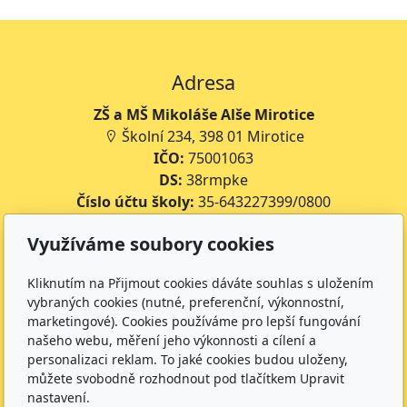
Adresa
ZŠ a MŠ Mikoláše Alše Mirotice
Školní 234, 398 01 Mirotice
IČO:
75001063
DS:
38rmpke
Číslo účtu školy:
35-643227399/0800
Číslo účtu jídelny:
643227399/0800
Využíváme soubory cookies
Kontakt
Kliknutím na Přijmout cookies dáváte souhlas s uložením
+420 734 316 620 - Ředitel školy
vybraných cookies (nutné, preferenční, výkonnostní,
marketingové). Cookies používáme pro lepší fungování
+420 733 539 322 - Zástupce ředitele pro předškolní
našeho webu, měření jeho výkonnosti a cílení a
vzdělávání
personalizaci reklam. To jaké cookies budou uloženy,
+420 733 539 323 - Školní družina
můžete svobodně rozhodnout pod tlačítkem Upravit
+420 733 539 324 - Školní jídelna
nastavení.