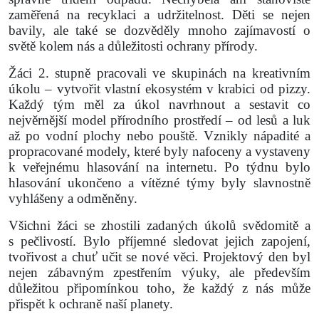
zaměřená na recyklaci a udržitelnost. Děti se nejen
bavily, ale také se dozvěděly mnoho zajímavostí o
světě kolem nás a důležitosti ochrany přírody.
Žáci 2. stupně pracovali ve skupinách na kreativním
úkolu – vytvořit vlastní ekosystém v krabici od pizzy.
Každý tým měl za úkol navrhnout a sestavit co
nejvěrnější model přírodního prostředí – od lesů a luk
až po vodní plochy nebo pouště. Vznikly nápadité a
propracované modely, které byly nafoceny a vystaveny
k veřejnému hlasování na internetu. Po týdnu bylo
hlasování ukončeno a vítězné týmy byly slavnostně
vyhlášeny a odměněny.
Všichni žáci se zhostili zadaných úkolů svědomitě a
s pečlivostí. Bylo příjemné sledovat jejich zapojení,
tvořivost a chuť učit se nové věci. Projektový den byl
nejen zábavným zpestřením výuky, ale především
důležitou připomínkou toho, že každý z nás může
přispět k ochraně naší planety.