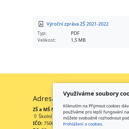
Výroční zpráva ZŠ 2021-2022
Typ
PDF
Velikost
1,5 MB
Využíváme soubory coo
Adresa
Kliknutím na Přijmout cookies dáv
ZŠ a MŠ Mikoláše Alše Mirotice
používáme pro lepší fungování naš
Školní 234, 398 01 Mirotice
můžete svobodně rozhodnout pod t
IČO:
75001063
Prohlášení o cookies.