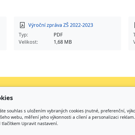
Výroční zpráva ZŠ 2022-2023
Typ
PDF
Velikost
1,68 MB
kies
Kontakt
áte souhlas s uložením vybraných cookies (nutné, preferenční, výk
+420 734 316 620 - Ředitel školy
eho webu, měření jeho výkonnosti a cílení a personalizaci reklam.
+420 733 539 322 - Zástupce ředitele pro předškolní v
lačítkem Upravit nastavení.
+420 733 539 323 - Školní družina