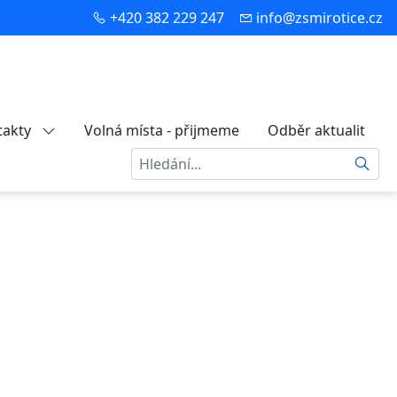
+420 382 229 247
info@zsmirotice.cz
takty
Volná místa - přijmeme
Odběr aktualit
Hledat