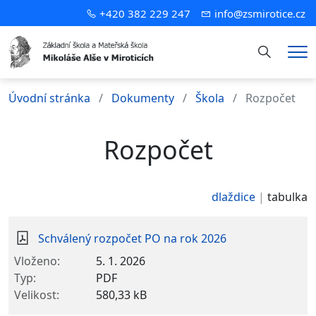
+420 382 229 247
info@zsmirotice.cz
Hledání
Me
Úvodní stránka
Dokumenty
Škola
Rozpočet
Rozpočet
dlaždice
tabulka
Schválený rozpočet PO na rok 2026
5. 1. 2026
PDF
580,33 kB