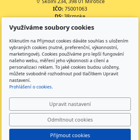
Školní 234, 398 01 Mirotice
IČO:
75001063
DS:
38rmpke
Číslo účtu školy:
35-643227399/0800
Využíváme soubory cookies
Číslo účtu jídelny:
643227399/0800
Kliknutím na Přijmout cookies dáváte souhlas s uložením
Kontakt
vybraných cookies (nutné, preferenční, výkonnostní,
marketingové). Cookies používáme pro lepší fungování
+420 734 316 620 - Ředitel školy
našeho webu, měření jeho výkonnosti a cílení a
+420 733 539 322 - Zástupce ředitele pro předškolní
personalizaci reklam. To jaké cookies budou uloženy,
vzdělávání
můžete svobodně rozhodnout pod tlačítkem Upravit
+420 733 539 323 - Školní družina
nastavení.
Prohlášení o cookies.
+420 733 539 324 - Školní jídelna
info@zsmirotice.cz
Upravit nastavení
Sledujte nás
Odmítnout cookies
Přijmout cookies