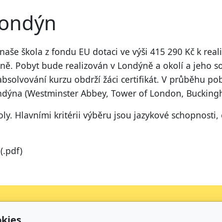
Londýn
naše škola z fondu EU dotaci ve výši 415 290 Kč k real
ně. Pobyt bude realizován v Londýně a okolí a jeho s
bsolvování kurzu obdrží žáci certifikát. V průběhu pob
ýna (Westminster Abbey, Tower of London, Buckingh
ly. Hlavními kritérii výběru jsou jazykové schopnosti,
(.pdf)
kies