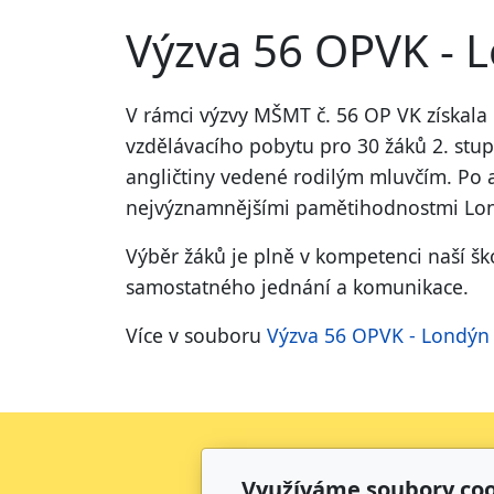
Výzva 56 OPVK - 
V rámci výzvy MŠMT č. 56 OP VK získala 
vzdělávacího pobytu pro 30 žáků 2. stup
angličtiny vedené rodilým mluvčím. Po a
nejvýznamnějšími pamětihodnostmi Lond
Výběr žáků je plně v kompetenci naší ško
samostatného jednání a komunikace.
Více v souboru
Výzva 56 OPVK - Londýn
Využíváme soubory coo