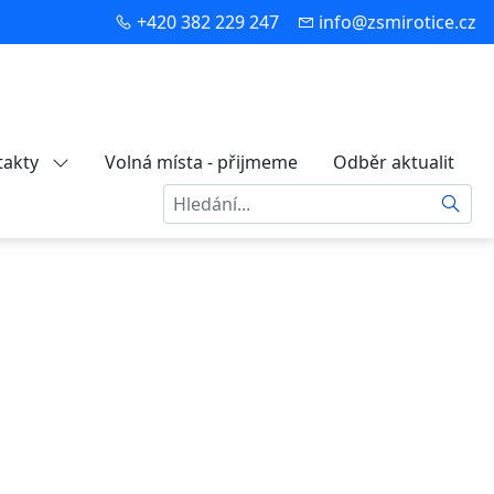
+420 382 229 247
info@zsmirotice.cz
takty
Volná místa - přijmeme
Odběr aktualit
Hledat