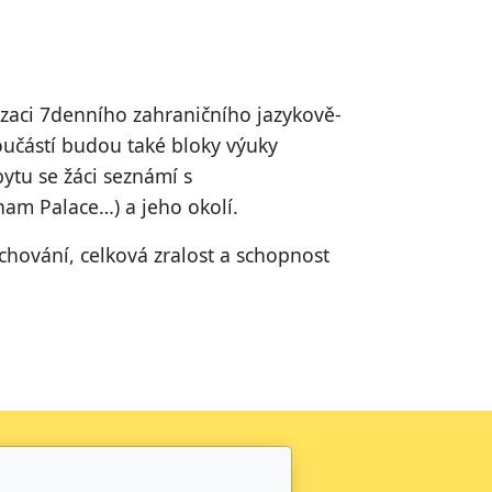
izaci 7denního zahraničního jazykově-
oučástí budou také bloky výuky
ytu se žáci seznámí s
am Palace…) a jeho okolí.
 chování, celková zralost a schopnost