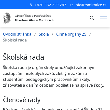
+420 382 229 247
info@zsmirotice.cz
Hledání
Me
Úvodní stránka
Škola
Činné orgány ZŠ
Školská rada
Školská rada
Školská rada je orgán školy umožňující zákonným
zástupcům nezletilých žáků, zletilým žákům a
studentům, pedagogickým pracovníkům školy,
zřizovateli a dalším osobám podílet se na správě školy.
Členové rady
Předseda školské rady zvolený na zasedání ŠR dne 07.