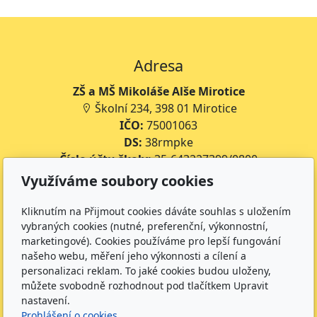
Adresa
ZŠ a MŠ Mikoláše Alše Mirotice
Školní 234, 398 01 Mirotice
IČO:
75001063
DS:
38rmpke
Číslo účtu školy:
35-643227399/0800
Číslo účtu jídelny:
643227399/0800
Využíváme soubory cookies
Kontakt
Kliknutím na Přijmout cookies dáváte souhlas s uložením
vybraných cookies (nutné, preferenční, výkonnostní,
+420 734 316 620 - Ředitel školy
marketingové). Cookies používáme pro lepší fungování
+420 733 539 322 - Zástupce ředitele pro předškolní
našeho webu, měření jeho výkonnosti a cílení a
vzdělávání
personalizaci reklam. To jaké cookies budou uloženy,
můžete svobodně rozhodnout pod tlačítkem Upravit
+420 733 539 323 - Školní družina
nastavení.
+420 733 539 324 - Školní jídelna
Prohlášení o cookies.