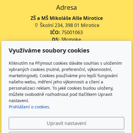
Adresa
ZŠ a MŠ Mikoláše Alše Mirotice
Školní 234, 398 01 Mirotice
IČO:
75001063
DS:
38rmpke
Číslo účtu školy:
35-643227399/0800
Využíváme soubory cookies
Číslo účtu jídelny:
643227399/0800
Kliknutím na Přijmout cookies dáváte souhlas s uložením
Kontakt
vybraných cookies (nutné, preferenční, výkonnostní,
marketingové). Cookies používáme pro lepší fungování
+420 734 316 620 - Ředitel školy
našeho webu, měření jeho výkonnosti a cílení a
+420 733 539 322 - Zástupce ředitele pro předškolní
personalizaci reklam. To jaké cookies budou uloženy,
vzdělávání
můžete svobodně rozhodnout pod tlačítkem Upravit
+420 733 539 323 - Školní družina
nastavení.
Prohlášení o cookies.
+420 733 539 324 - Školní jídelna
info@zsmirotice.cz
Upravit nastavení
Sledujte nás