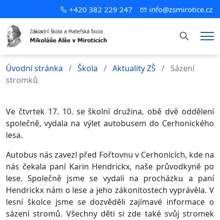
+420 382 229 247
info@zsmirotice.cz
Hledání
Me
Úvodní stránka
Škola
Aktuality ZŠ
Sázení
stromků
Ve čtvrtek 17. 10. se školní družina, obě dvě oddělení
společně, vydala na výlet autobusem do Cerhonického
lesa.
Autobus nás zavezl před Fořtovnu v Cerhonicích, kde na
nás čekala paní Karin Hendrickx, naše průvodkyně po
lese. Společně jsme se vydali na procházku a paní
Hendrickx nám o lese a jeho zákonitostech vyprávěla. V
lesní školce jsme se dozvěděli zajímavé informace o
sázení stromů. Všechny děti si zde také svůj stromek