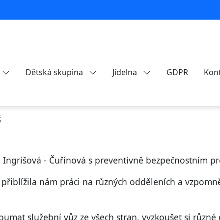
Dětská skupina
Jídelna
GDPR
Kon
Š
la Ingrišová - Čuřínová s preventivně bezpečnostním 
přiblížila nám práci na různých odděleních a vzpomněla
mat služební vůz ze všech stran, vyzkoušet si různé 