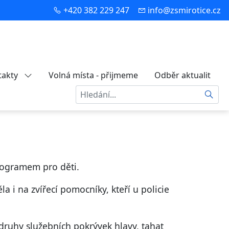
+420 382 229 247
info@zsmirotice.cz
takty
Volná místa - přijmeme
Odběr aktualit
Hledat
programem pro děti.
 i na zvířecí pomocníky, kteří u policie
druhy služebních pokrývek hlavy, tahat