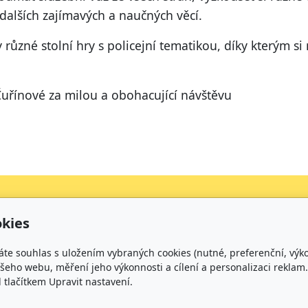
lších zajímavých a naučných věcí.
y různé stolní hry s policejní tematikou, díky kterým
uřínové za milou a obohacující návštěvu
kies
Kontakt
áte souhlas s uložením vybraných cookies (nutné, preferenční, výk
+420 734 316 620 - Ředitel školy
eho webu, měření jeho výkonnosti a cílení a personalizaci reklam.
+420 733 539 322 - Zástupce ředitele pro předškolní v
lačítkem Upravit nastavení.
+420 733 539 323 - Školní družina