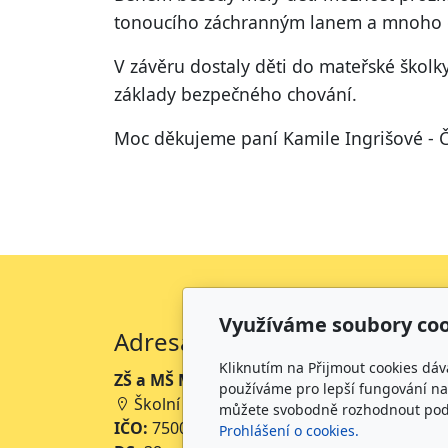
tonoucího záchranným lanem a mnoho da
V závěru dostaly děti do mateřské školk
základy bezpečného chování.
Moc děkujeme paní Kamile Ingrišové - Č
Využíváme soubory coo
Adresa
Kliknutím na Přijmout cookies dáv
ZŠ a MŠ Mikoláše Alše Mirotice
používáme pro lepší fungování naš
Školní 234, 398 01 Mirotice
můžete svobodně rozhodnout pod t
IČO:
75001063
Prohlášení o cookies.