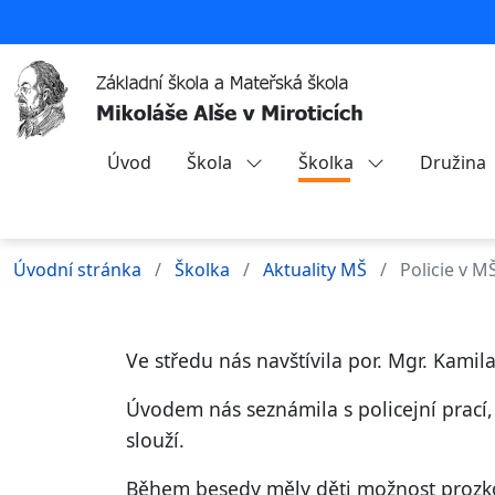
Úvod
Škola
Školka
Družina
Úvodní stránka
Školka
Aktuality MŠ
Policie v M
Ve středu nás navštívila por. Mgr. Kami
Úvodem nás seznámila s policejní prací, 
slouží.
Během besedy měly děti možnost prozkou