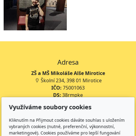
Adresa
ZŠ a MŠ Mikoláše Alše Mirotice
Školní 234, 398 01 Mirotice
IČO:
75001063
DS:
38rmpke
Číslo účtu školy:
35-643227399/0800
Využíváme soubory cookies
Číslo účtu jídelny:
643227399/0800
Kliknutím na Přijmout cookies dáváte souhlas s uložením
Kontakt
vybraných cookies (nutné, preferenční, výkonnostní,
marketingové). Cookies používáme pro lepší fungování
+420 734 316 620 - Ředitel školy