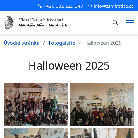
+420 382 229 247
info@zsmirotice.cz
Hledání
Me
Úvodní stránka
Fotogalerie
Halloween 2025
Halloween 2025