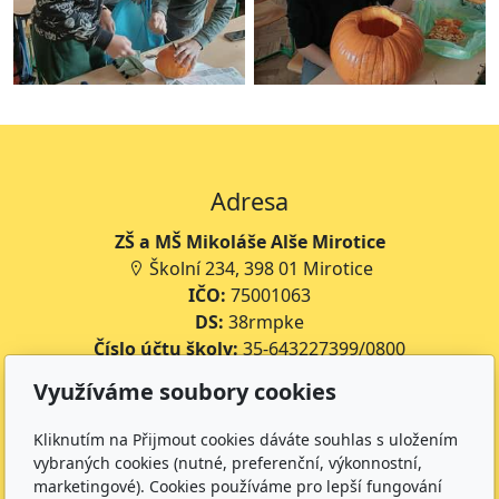
Adresa
ZŠ a MŠ Mikoláše Alše Mirotice
Školní 234, 398 01 Mirotice
IČO:
75001063
DS:
38rmpke
Číslo účtu školy:
35-643227399/0800
Číslo účtu jídelny:
643227399/0800
Využíváme soubory cookies
Kontakt
Kliknutím na Přijmout cookies dáváte souhlas s uložením
vybraných cookies (nutné, preferenční, výkonnostní,
+420 734 316 620 - Ředitel školy
marketingové). Cookies používáme pro lepší fungování
+420 733 539 322 - Zástupce ředitele pro předškolní