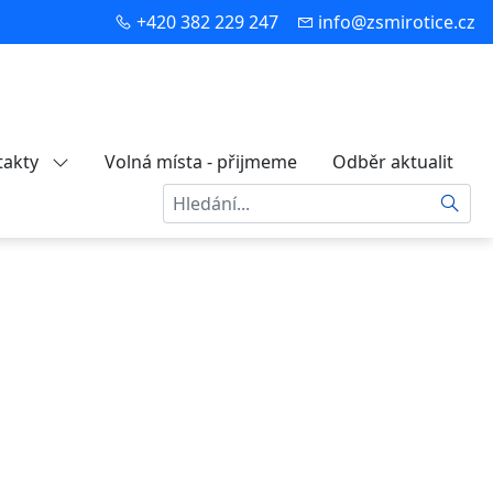
+420 382 229 247
info@zsmirotice.cz
takty
Volná místa - přijmeme
Odběr aktualit
Hledat