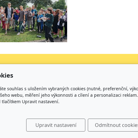
kies
Kontakt
áte souhlas s uložením vybraných cookies (nutné, preferenční, výk
+420 734 316 620 - Ředitel školy
eho webu, měření jeho výkonnosti a cílení a personalizaci reklam.
+420 733 539 322 - Zástupce ředitele pro předškolní v
lačítkem Upravit nastavení.
+420 733 539 323 - Školní družina
+420 733 539 324 - Školní jídelna
info@zsmirotice.cz
Upravit nastavení
Odmítnout cookie