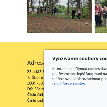
Využíváme soubory coo
Adresa
Kliknutím na Přijmout cookies dáv
ZŠ a MŠ Mikoláše Alše Mirotice
používáme pro lepší fungování naš
Školní 234, 398 01 Mirotice
můžete svobodně rozhodnout pod t
IČO:
75001063
Prohlášení o cookies.
DS:
38rmpke
Číslo účtu školy:
35-643227399/0800
Číslo účtu jídelny:
643227399/0800