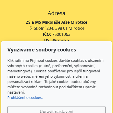
Adresa
ZŠ a MŠ Mikoláše Alše Mirotice
Školní 234, 398 01 Mirotice
IČO:
75001063
DS:
38rmpke
Číslo účtu školy:
35-643227399/0800
Využíváme soubory cookies
Číslo účtu jídelny:
643227399/0800
Kliknutím na Přijmout cookies dáváte souhlas s uložením
Kontakt
vybraných cookies (nutné, preferenční, výkonnostní,
marketingové). Cookies používáme pro lepší fungování
+420 734 316 620 - Ředitel školy
našeho webu, měření jeho výkonnosti a cílení a
+420 733 539 322 - Zástupce ředitele pro předškolní
personalizaci reklam. To jaké cookies budou uloženy,
vzdělávání
můžete svobodně rozhodnout pod tlačítkem Upravit
+420 733 539 323 - Školní družina
nastavení.
Prohlášení o cookies.
+420 733 539 324 - Školní jídelna
info@zsmirotice.cz
Upravit nastavení