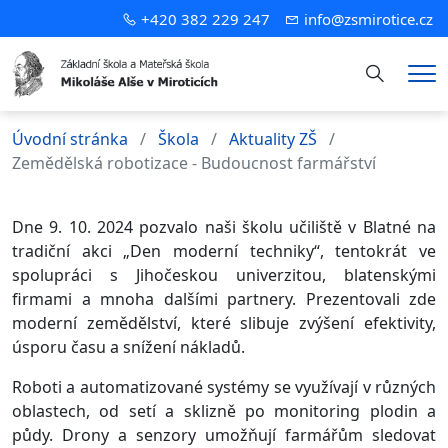
+420 382 229 247
info@zsmirotice.cz
Hledání
Me
Úvodní stránka
Škola
Aktuality ZŠ
Zemědělská robotizace - Budoucnost farmářství
Dne 9. 10. 2024 pozvalo naši školu učiliště v Blatné na
tradiční akci „Den moderní techniky“, tentokrát ve
spolupráci s Jihočeskou univerzitou, blatenskými
firmami a mnoha dalšími partnery. Prezentovali zde
moderní zemědělství, které slibuje zvýšení efektivity,
úsporu času a snížení nákladů.
Roboti a automatizované systémy se využívají v různých
oblastech, od setí a sklizně po monitoring plodin a
půdy. Drony a senzory umožňují farmářům sledovat