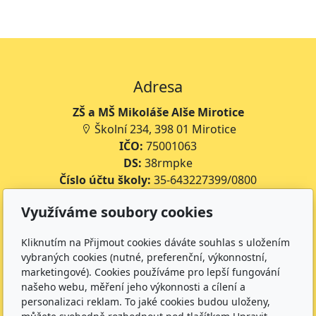
Adresa
ZŠ a MŠ Mikoláše Alše Mirotice
Školní 234, 398 01 Mirotice
IČO:
75001063
DS:
38rmpke
Číslo účtu školy:
35-643227399/0800
Číslo účtu jídelny:
643227399/0800
Využíváme soubory cookies
Kontakt
Kliknutím na Přijmout cookies dáváte souhlas s uložením
+420 734 316 620 - Ředitel školy
vybraných cookies (nutné, preferenční, výkonnostní,
marketingové). Cookies používáme pro lepší fungování
+420 733 539 322 - Zástupce ředitele pro předškolní
našeho webu, měření jeho výkonnosti a cílení a
vzdělávání
personalizaci reklam. To jaké cookies budou uloženy,
+420 733 539 323 - Školní družina