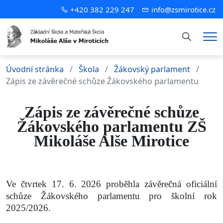
+420 382 229 247
info@zsmirotice.cz
Hledání
Me
Úvodní stránka
Škola
Žákovský parlament
Zápis ze závěrečné schůze Žákovského parlamentu
Zápis ze závěrečné schůze
Žákovského parlamentu ZŠ
Mikoláše Alše Mirotice
Ve čtvrtek 17. 6. 2026 proběhla závěrečná oficiální
schůze Žákovského parlamentu pro školní rok
2025/2026.