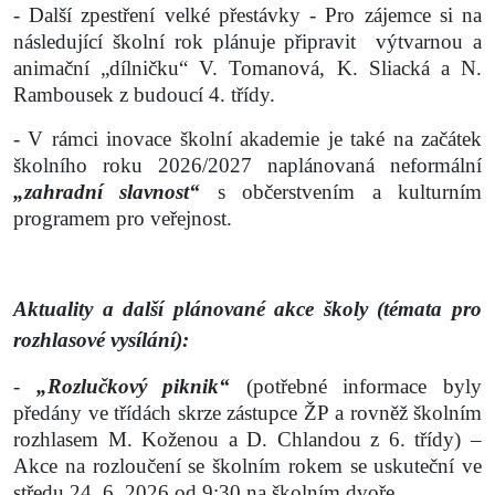
- Další zpestření velké přestávky - Pro zájemce si na
následující školní rok plánuje připravit
výtvarnou a
animační „dílničku“ V. Tomanová, K. Sliacká a N.
Rambousek z budoucí 4. třídy.
- V rámci inovace školní akademie je také na začátek
školního roku 2026/2027 naplánovaná neformální
„zahradní slavnost“
s občerstvením a kulturním
programem pro veřejnost.
Aktuality a další plánované akce školy (témata pro
rozhlasové vysílání):
-
„Rozlučkový piknik“
(potřebné informace byly
předány ve třídách skrze zástupce ŽP a rovněž školním
rozhlasem M. Koženou a D. Chlandou z 6. třídy) –
Akce na rozloučení se školním rokem se uskuteční ve
středu 24. 6. 2026 od 9:30 na školním dvoře.