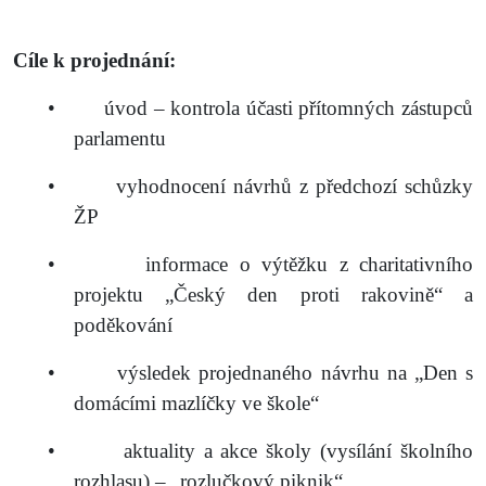
Cíle k projednání:
•
úvod – kontrola účasti přítomných zástupců
parlamentu
•
vyhodnocení návrhů z předchozí schůzky
ŽP
•
informace o výtěžku z charitativního
projektu „Český den proti rakovině“ a
poděkování
•
výsledek projednaného návrhu na „Den s
domácími mazlíčky ve škole“
•
aktuality a akce školy (vysílání školního
rozhlasu) – „rozlučkový piknik“