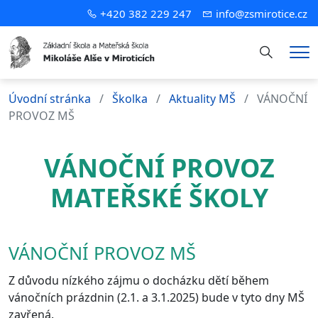
+420 382 229 247
info@zsmirotice.cz
Hledání
Me
Úvodní stránka
Školka
Aktuality MŠ
VÁNOČNÍ
PROVOZ MŠ
VÁNOČNÍ PROVOZ
MATEŘSKÉ ŠKOLY
VÁNOČNÍ PROVOZ MŠ
Z důvodu nízkého zájmu o docházku dětí během
vánočních prázdnin (2.1. a 3.1.2025) bude v tyto dny MŠ
zavřená.