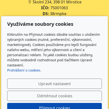
Školní 234, 398 01 Mirotice
IČO:
75001063
DS:
38rmpke
Číslo účtu školy:
35-643227399/0800
Využíváme soubory cookies
Číslo účtu jídelny:
643227399/0800
Kliknutím na Přijmout cookies dáváte souhlas s uložením
Kontakt
vybraných cookies (nutné, preferenční, výkonnostní,
marketingové). Cookies používáme pro lepší fungování
+420 734 316 620 - Ředitel školy
našeho webu, měření jeho výkonnosti a cílení a
+420 733 539 322 - Zástupce ředitele pro předškolní
personalizaci reklam. To jaké cookies budou uloženy,
vzdělávání
můžete svobodně rozhodnout pod tlačítkem Upravit
+420 733 539 323 - Školní družina
nastavení.
+420 733 539 324 - Školní jídelna
Prohlášení o cookies.
info@zsmirotice.cz
Upravit nastavení
Sledujte nás
Odmítnout cookies
Přijmout cookies