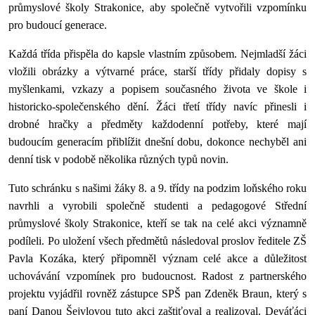
průmyslové školy Strakonice, aby společně vytvořili vzpomínku
pro budoucí generace.
Každá třída přispěla do kapsle vlastním způsobem. Nejmladší žáci
vložili obrázky a výtvarné práce, starší třídy přidaly dopisy s
myšlenkami, vzkazy a popisem současného života ve škole i
historicko-společenského dění. Žáci třetí třídy navíc přinesli i
drobné hračky a předměty každodenní potřeby, které mají
budoucím generacím přiblížit dnešní dobu, dokonce nechyběl ani
denní tisk v podobě několika různých typů novin.
Tuto schránku s našimi žáky 8. a 9. třídy na podzim loňského roku
navrhli a vyrobili společně studenti a pedagogové Střední
průmyslové školy Strakonice, kteří se tak na celé akci významně
podíleli. Po uložení všech předmětů následoval proslov ředitele ZŠ
Pavla Kozáka, který připomněl význam celé akce a důležitost
uchovávání vzpomínek pro budoucnost. Radost z partnerského
projektu vyjádřil rovněž zástupce SPŠ pan Zdeněk Braun, který s
paní Danou Šejvlovou tuto akci zaštiťoval a realizoval. Deváťáci