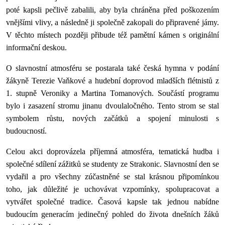
poté kapsli pečlivě zabalili, aby byla chráněna před poškozením
vnějšími vlivy, a následně ji společně zakopali do připravené jámy.
V těchto místech později přibude též pamětní kámen s originální
informační deskou.
O slavnostní atmosféru se postarala také česká hymna v podání
žákyně Terezie Vaňkové a hudební doprovod mladších flétnistů z
1. stupně Veroniky a Martina Tomanových. Součástí programu
bylo i zasazení stromu jinanu dvoulaločného. Tento strom se stal
symbolem růstu, nových začátků a spojení minulosti s
budoucností.
Celou akci doprovázela příjemná atmosféra, tematická hudba i
společné sdílení zážitků se studenty ze Strakonic. Slavnostní den se
vydařil a pro všechny zúčastněné se stal krásnou připomínkou
toho, jak důležité je uchovávat vzpomínky, spolupracovat a
vytvářet společné tradice. Časová kapsle tak jednou nabídne
budoucím generacím jedinečný pohled do života dnešních žáků