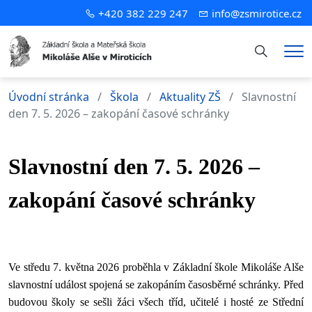
+420 382 229 247
info@zsmirotice.cz
Hledání
Me
Úvodní stránka
Škola
Aktuality ZŠ
Slavnostní
den 7. 5. 2026 – zakopání časové schránky
Slavnostní den 7. 5. 2026 –
zakopání časové schránky
Ve středu 7. května 2026 proběhla v Základní škole Mikoláše Alše
slavnostní událost spojená se zakopáním časosběrné schránky. Před
budovou školy se sešli žáci všech tříd, učitelé i hosté ze Střední