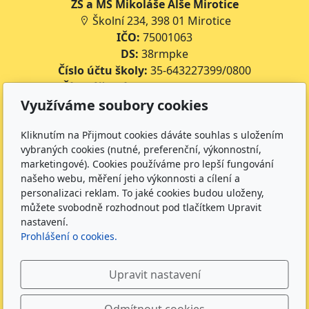
ZŠ a MŠ Mikoláše Alše Mirotice
Školní 234, 398 01 Mirotice
IČO:
75001063
DS:
38rmpke
Číslo účtu školy:
35-643227399/0800
Číslo účtu jídelny:
643227399/0800
Využíváme soubory cookies
Kontakt
Kliknutím na Přijmout cookies dáváte souhlas s uložením
+420 734 316 620 - Ředitel školy
vybraných cookies (nutné, preferenční, výkonnostní,
+420 733 539 322 - Zástupce ředitele pro předškolní
marketingové). Cookies používáme pro lepší fungování
vzdělávání
našeho webu, měření jeho výkonnosti a cílení a
personalizaci reklam. To jaké cookies budou uloženy,
+420 733 539 323 - Školní družina
můžete svobodně rozhodnout pod tlačítkem Upravit
+420 733 539 324 - Školní jídelna
nastavení.
info@zsmirotice.cz
Prohlášení o cookies.
Sledujte nás
Upravit nastavení