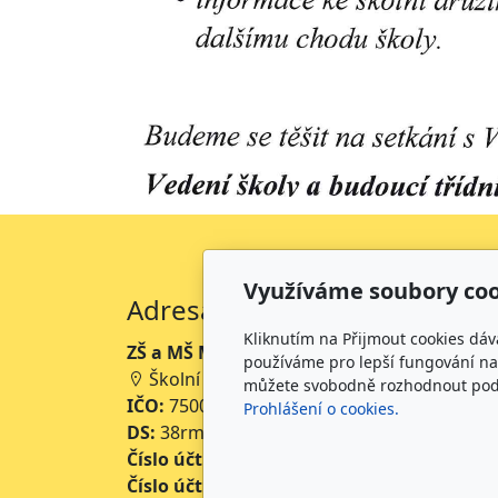
Využíváme soubory coo
Adresa
Kliknutím na Přijmout cookies dáv
ZŠ a MŠ Mikoláše Alše Mirotice
používáme pro lepší fungování naš
Školní 234, 398 01 Mirotice
můžete svobodně rozhodnout pod t
IČO:
75001063
Prohlášení o cookies.
DS:
38rmpke
Číslo účtu školy:
35-643227399/0800
Číslo účtu jídelny:
643227399/0800