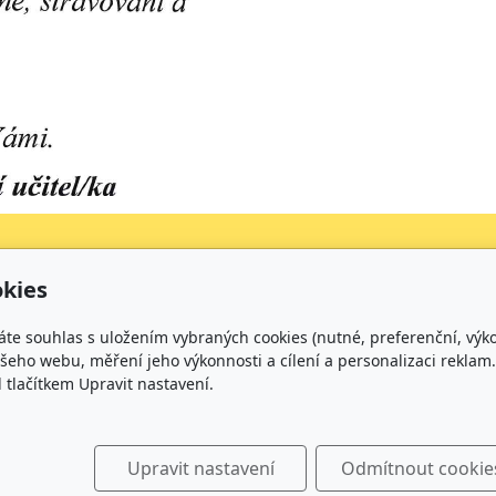
kies
Kontakt
áte souhlas s uložením vybraných cookies (nutné, preferenční, výk
+420 734 316 620 - Ředitel školy
eho webu, měření jeho výkonnosti a cílení a personalizaci reklam.
+420 733 539 322 - Zástupce ředitele pro předškolní v
lačítkem Upravit nastavení.
+420 733 539 323 - Školní družina
+420 733 539 324 - Školní jídelna
info@zsmirotice.cz
Upravit nastavení
Odmítnout cookie