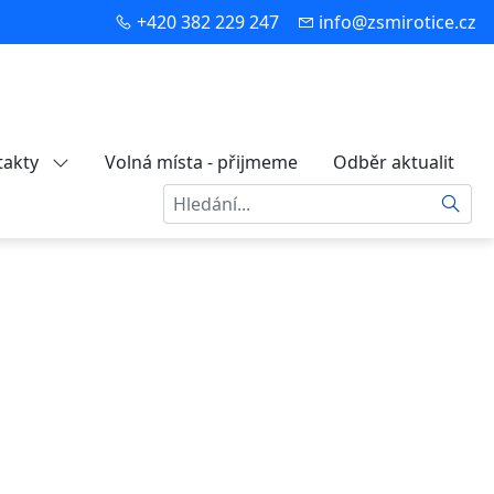
+420 382 229 247
info@zsmirotice.cz
takty
Volná místa - přijmeme
Odběr aktualit
Hledat