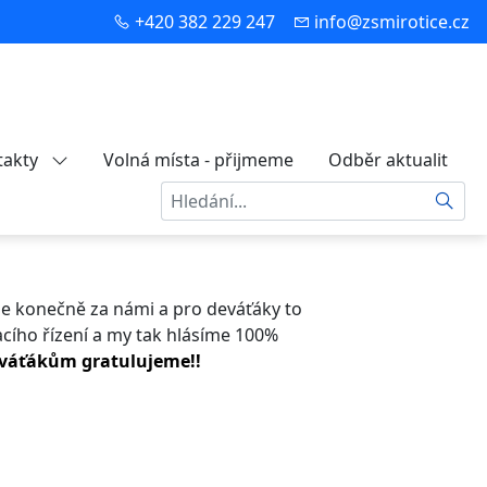
+420 382 229 247
info@zsmirotice.cz
takty
Volná místa - přijmeme
Odběr aktualit
Hledat
je konečně za námi a pro deváťáky to
macího řízení a my tak hlásíme 100%
váťákům gratulujeme!!