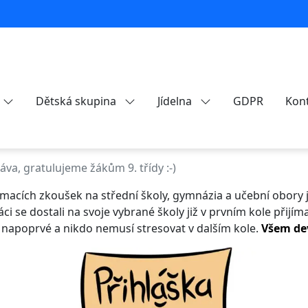
Dětská skupina
Jídelna
GDPR
Kon
va, gratulujeme žákům 9. třídy :-)
macích zkoušek
na střední školy, gymnázia a
učební obory
ci se dostali na svoje vybrané školy již v prvním kole přijí
d napoprvé a nikdo nemusí stresovat v dalš
ím kole.
Všem de