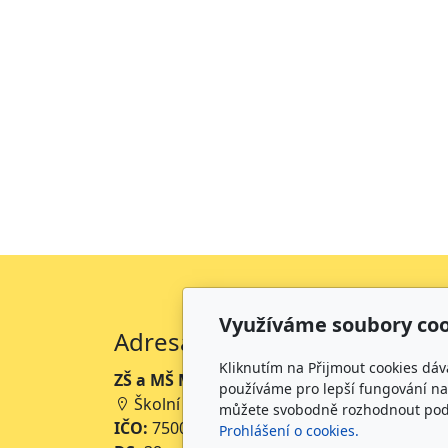
Využíváme soubory coo
Adresa
Kliknutím na Přijmout cookies dáv
ZŠ a MŠ Mikoláše Alše Mirotice
používáme pro lepší fungování naš
Školní 234, 398 01 Mirotice
můžete svobodně rozhodnout pod t
IČO:
75001063
Prohlášení o cookies.