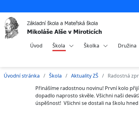
Úvod
Škola
Školka
Družina
Úvodní stránka
Škola
Aktuality ZŠ
Radostná zprá
Přinášíme radostnou novinu! První kolo přijí
dopadlo naprosto skvěle. Všichni naši deváťá
úspěšnost!
V
šichni se dostali na školu hne