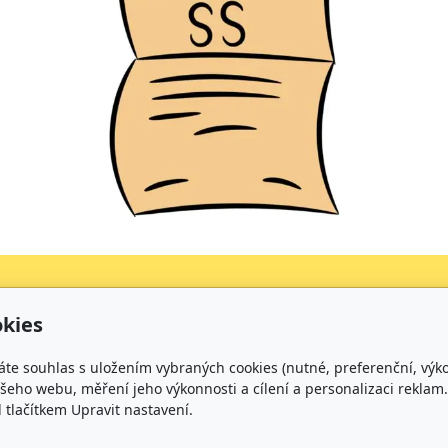
kies
Kontakt
áte souhlas s uložením vybraných cookies (nutné, preferenční, výk
+420 734 316 620 - Ředitel školy
eho webu, měření jeho výkonnosti a cílení a personalizaci reklam.
+420 733 539 322 - Zástupce ředitele pro předškolní v
lačítkem Upravit nastavení.
+420 733 539 323 - Školní družina