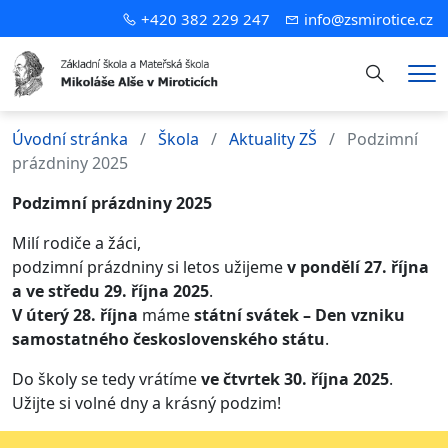
+420 382 229 247
info@zsmirotice.cz
Hledání
Me
Úvodní stránka
Škola
Aktuality ZŠ
Podzimní
prázdniny 2025
Podzimní prázdniny 2025
Milí rodiče a žáci,
podzimní prázdniny si letos užijeme
v pondělí 27. října
a ve středu 29. října 2025
.
V úterý 28. října
máme
státní svátek – Den vzniku
samostatného československého státu
.
Do školy se tedy vrátíme
ve čtvrtek 30. října 2025
.
Užijte si volné dny a krásný podzim!