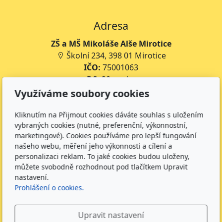
Adresa
ZŠ a MŠ Mikoláše Alše Mirotice
Školní 234, 398 01 Mirotice
IČO:
75001063
DS:
38rmpke
Číslo účtu školy:
35-643227399/0800
Využíváme soubory cookies
Číslo účtu jídelny:
643227399/0800
Kliknutím na Přijmout cookies dáváte souhlas s uložením
Kontakt
vybraných cookies (nutné, preferenční, výkonnostní,
marketingové). Cookies používáme pro lepší fungování
+420 734 316 620 - Ředitel školy
našeho webu, měření jeho výkonnosti a cílení a
+420 733 539 322 - Zástupce ředitele pro předškolní
personalizaci reklam. To jaké cookies budou uloženy,
můžete svobodně rozhodnout pod tlačítkem Upravit
vzdělávání
nastavení.
+420 733 539 323 - Školní družina
Prohlášení o cookies.
+420 733 539 324 - Školní jídelna
info@zsmirotice.cz
Upravit nastavení