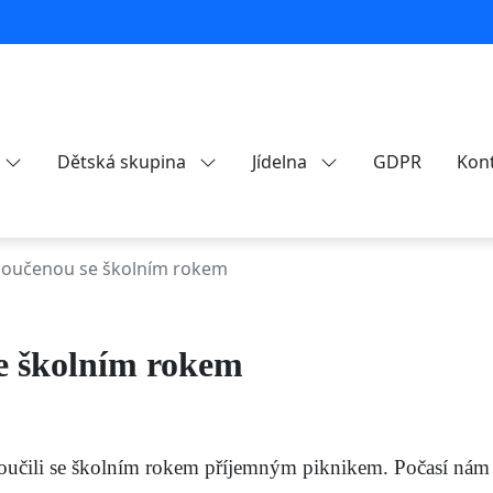
Dětská skupina
Jídelna
GDPR
Kon
zloučenou se školním rokem
se školním rokem
loučili se školním rokem příjemným piknikem. Počasí nám p