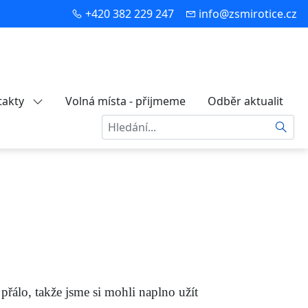
+420 382 229 247
info@zsmirotice.cz
takty
Volná místa - přijmeme
Odběr aktualit
Hledat
řálo, takže jsme si mohli naplno užít