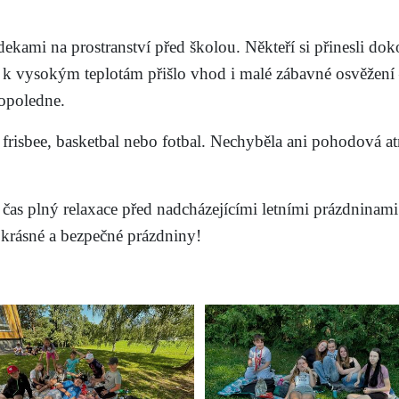
 dekami na prostranství před školou. Někteří si přinesli do
 k vysokým teplotám přišlo vhod i malé zábavné osvěžení –
dopoledne.
, frisbee, basketbal nebo fotbal. Nechyběla ani pohodová a
ný čas plný relaxace před nadcházejícími letními prázdninam
 krásné a bezpečné prázdniny!