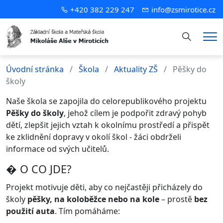
+420 382 229 247
info@zsmirotice.cz
Hledání
Me
Úvodní stránka
Škola
Aktuality ZŠ
Pěšky do
školy
Naše škola se zapojila do celorepublikového projektu
Pěšky do školy
, jehož cílem je podpořit zdravý pohyb
dětí, zlepšit jejich vztah k okolnímu prostředí a přispět
ke zklidnění dopravy v okolí škol - žáci obdrželi
informace od svých učitelů.
� O CO JDE?
Projekt motivuje děti, aby co nejčastěji přicházely do
školy
pěšky, na koloběžce nebo na kole
– prostě
bez
použití auta
. Tím pomáháme: