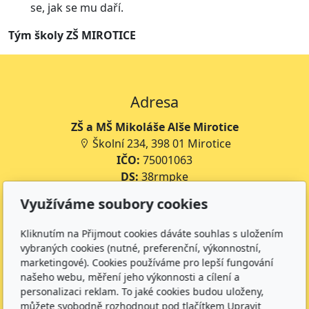
se, jak se mu daří.
Tým školy ZŠ MIROTICE
Adresa
ZŠ a MŠ Mikoláše Alše Mirotice
Školní 234, 398 01 Mirotice
IČO:
75001063
DS:
38rmpke
Číslo účtu školy:
35-643227399/0800
Využíváme soubory cookies
Číslo účtu jídelny:
643227399/0800
Kliknutím na Přijmout cookies dáváte souhlas s uložením
Kontakt
vybraných cookies (nutné, preferenční, výkonnostní,
marketingové). Cookies používáme pro lepší fungování
+420 734 316 620 - Ředitel školy
našeho webu, měření jeho výkonnosti a cílení a
+420 733 539 322 - Zástupce ředitele pro předškolní
personalizaci reklam. To jaké cookies budou uloženy,
vzdělávání
můžete svobodně rozhodnout pod tlačítkem Upravit