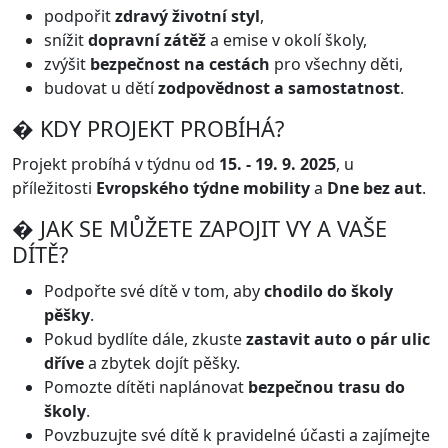
podpořit
zdravý životní styl
,
snížit
dopravní zátěž
a emise v okolí školy,
zvýšit
bezpečnost na cestách
pro všechny děti,
budovat u dětí
zodpovědnost a samostatnost
.
� KDY PROJEKT PROBÍHÁ?
Projekt probíhá v týdnu od
15. - 19. 9. 2025
, u
příležitosti
Evropského týdne mobility
a
Dne bez aut
.
� JAK SE MŮŽETE ZAPOJIT VY A VAŠE
DÍTĚ?
Podpořte své dítě v tom, aby
chodilo do školy
pěšky
.
Pokud bydlíte dále, zkuste
zastavit auto o pár ulic
dříve
a zbytek dojít pěšky.
Pomozte dítěti naplánovat
bezpečnou trasu do
školy
.
Povzbuzujte své dítě k pravidelné účasti a zajímejte