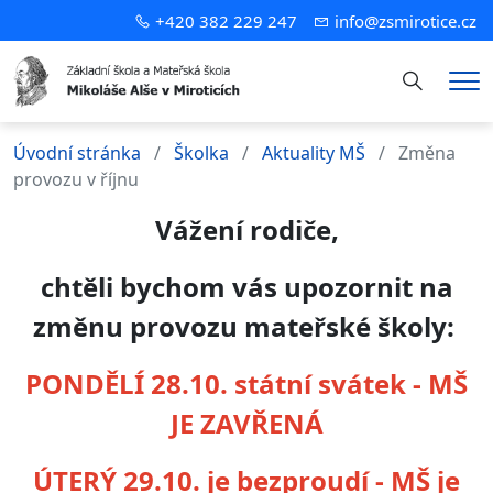
+420 382 229 247
info@zsmirotice.cz
Hledání
Me
Úvodní stránka
Školka
Aktuality MŠ
Změna
provozu v říjnu
Vážení rodiče,
chtěli bychom vás upozornit na
změnu provozu mateřské školy:
PONDĚLÍ 28.10. státní svátek - MŠ
JE ZAVŘENÁ
ÚTERÝ 29.10. je bezproudí - MŠ je