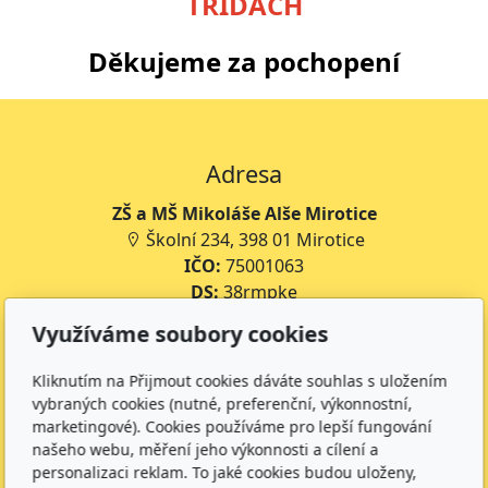
TŘÍDÁCH
Děkujeme za pochopení
Adresa
ZŠ a MŠ Mikoláše Alše Mirotice
Školní 234, 398 01 Mirotice
IČO:
75001063
DS:
38rmpke
Číslo účtu školy:
35-643227399/0800
Využíváme soubory cookies
Číslo účtu jídelny:
643227399/0800
Kliknutím na Přijmout cookies dáváte souhlas s uložením
Kontakt
vybraných cookies (nutné, preferenční, výkonnostní,
marketingové). Cookies používáme pro lepší fungování
+420 734 316 620 - Ředitel školy
našeho webu, měření jeho výkonnosti a cílení a
+420 733 539 322 - Zástupce ředitele pro předškolní
personalizaci reklam. To jaké cookies budou uloženy,