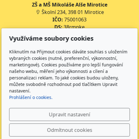
ZŠ a MŠ Mikoláše Alše Mirotice
Školní 234, 398 01 Mirotice
IČO:
75001063
DS:
38rmpke
Číslo účtu školy:
35-643227399/0800
Využíváme soubory cookies
Číslo účtu jídelny:
643227399/0800
Kliknutím na Přijmout cookies dáváte souhlas s uložením
Kontakt
vybraných cookies (nutné, preferenční, výkonnostní,
marketingové). Cookies používáme pro lepší fungování
+420 734 316 620 - Ředitel školy
našeho webu, měření jeho výkonnosti a cílení a
+420 733 539 322 - Zástupce ředitele pro předškolní
personalizaci reklam. To jaké cookies budou uloženy,
vzdělávání
můžete svobodně rozhodnout pod tlačítkem Upravit
+420 733 539 323 - Školní družina
nastavení.
Prohlášení o cookies.
+420 733 539 324 - Školní jídelna
info@zsmirotice.cz
Upravit nastavení
Sledujte nás
Odmítnout cookies