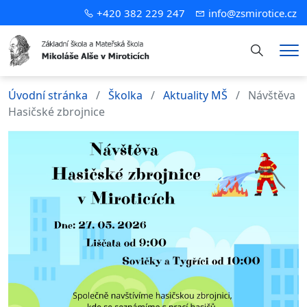
+420 382 229 247
info@zsmirotice.cz
Hledání
Me
Úvodní stránka
Školka
Aktuality MŠ
Návštěva
Hasičské zbrojnice