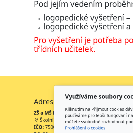
Pod jejím vedením proběh
logopedické vyšetření – p
logopedické vyšetření a v
Pro vyšetření je potřeba p
třídních učitelek.
Využíváme soubory coo
Adresa
Kliknutím na Přijmout cookies dáv
ZŠ a MŠ Mikoláše Alše Mirotice
používáme pro lepší fungování naš
Školní 234, 398 01 Mirotice
můžete svobodně rozhodnout pod t
IČO:
75001063
Prohlášení o cookies.