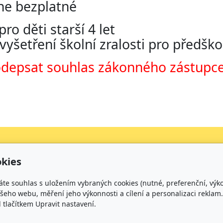
ne bezplatné
ro děti starší 4 let
yšetření školní zralosti pro předškol
odepsat souhlas zákonného zástupce, 
kies
Kontakt
áte souhlas s uložením vybraných cookies (nutné, preferenční, výk
+420 734 316 620 - Ředitel školy
eho webu, měření jeho výkonnosti a cílení a personalizaci reklam.
+420 733 539 322 - Zástupce ředitele pro předškolní v
lačítkem Upravit nastavení.
+420 733 539 323 - Školní družina