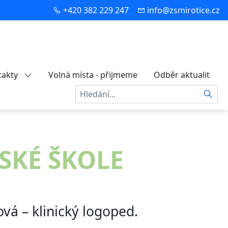
+420 382 229 247
info@zsmirotice.cz
takty
Volná místa - přijmeme
Odběr aktualit
Hledat
SKÉ ŠKOLE
vá – klinický logoped.