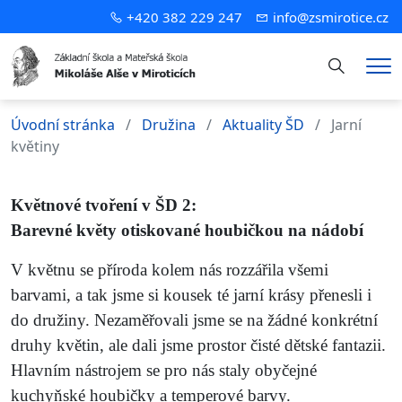
+420 382 229 247
info@zsmirotice.cz
Hledání
Me
Úvodní stránka
Družina
Aktuality ŠD
Jarní
květiny
Květnové tvoření
v ŠD 2
:
Barevné
květy
o
tisk
ované
houbičkou
na nádobí
V květnu se příroda kolem nás rozzářila všemi
barvami, a tak jsme si kousek té jarní krásy přenesli i
do družiny. Nezaměřovali jsme se na žádné konkrétní
druhy květin, ale dali jsme prostor čisté dětské fantazii.
Hlavním nástrojem se pro nás staly obyčejné
kuchyňské houbičky a
temperové barvy.