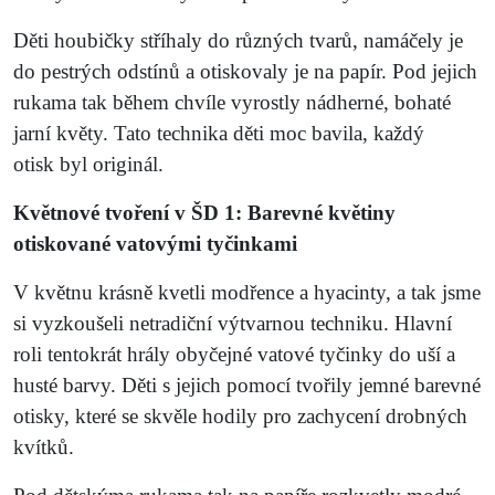
Děti houbičky stříhaly do různých tvarů, namáčely je
do pestrých odstínů a otiskovaly je na papír. Pod jejich
rukama tak během chvíle vyrostly nádherné, bohaté
jarní květy. Tato technika děti moc
bavila
,
každý
otisk
byl
origi
nál.
Květnové tvoření
v ŠD 1: Barevné květiny
otiskované vatovými tyčinkami
V květnu krásně kvetli modřence
a hyacin
ty, a tak jsme
si
vyzkoušeli netradiční výtvarnou techniku. Hlavní
roli tentokrát hrály obyčejné vatové tyčinky do uší a
husté barvy. Děti s jejich pomocí tvořily jemné barevné
otisky, které se skvěle hodily pro zachycení drobných
kvítků.