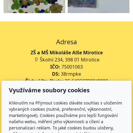
Adresa
ZŠ a MŠ Mikoláše Alše Mirotice
Školní 234, 398 01 Mirotice
IČO:
75001063
DS:
38rmpke
Číslo účtu školy:
35-643227399/0800
Číslo účtu jídelny:
643227399/0800
Využíváme soubory cookies
Kontakt
Kliknutím na Přijmout cookies dáváte souhlas s uložením
vybraných cookies (nutné, preferenční, výkonnostní,
+420 734 316 620 - Ředitel školy
marketingové). Cookies používáme pro lepší fungování
+420 733 539 322 - Zástupce ředitele pro předškolní
našeho webu, měření jeho výkonnosti a cílení a
vzdělávání
personalizaci reklam. To jaké cookies budou uloženy,