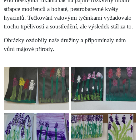
Pod dětskýma rukama tak na papíře rozkvetly modré
střapce modřenců a bohaté, pestrobarevné květy
hyacintů. Tečkování vatovými tyčinkami vyžadovalo
trochu trpělivosti a soustředění, ale výsledek st
ál
za to.
Obrázky
ozdobily
naš
e
družin
y
a připomín
aly
nám
vůni májové přírody.