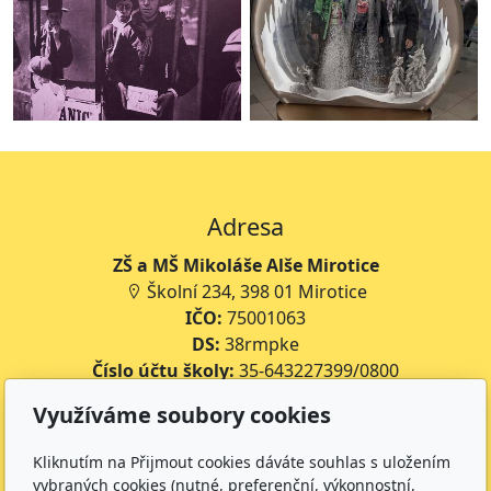
Adresa
ZŠ a MŠ Mikoláše Alše Mirotice
Školní 234, 398 01 Mirotice
IČO:
75001063
DS:
38rmpke
Číslo účtu školy:
35-643227399/0800
Číslo účtu jídelny:
643227399/0800
Využíváme soubory cookies
Kontakt
Kliknutím na Přijmout cookies dáváte souhlas s uložením
vybraných cookies (nutné, preferenční, výkonnostní,
+420 734 316 620 - Ředitel školy