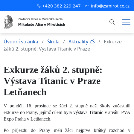
+420 382 229 247
info@zsmirotice.cz
Hledání
Me
Úvodní stránka
Škola
Aktuality ZŠ
Exkurze
žáků 2. stupně: Výstava Titanic v Praze
Exkurze žáků 2. stupně:
Výstava Titanic v Praze
Letňanech
V pondělí 16. prosince se žáci 2. stupně naší školy zúčastnili
exkurze do Prahy, jejímž cílem byla výstava
Titanic
v areálu PVA
Expo Praha v Letňanech.
Po příjezdu do Prahy měli žáci nejprve krátký rozchod v