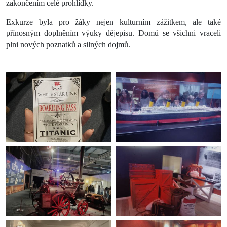
zakončením celé prohlídky.
Exkurze byla pro žáky nejen kulturním zážitkem, ale také
přínosným doplněním výuky dějepisu. Domů se všichni vraceli
plni nových poznatků a silných dojmů.