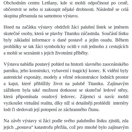
Obchodním centru Letňany, kde si mohli odpočinout po cestě,
občerstvit se nebo si zakoupit nějaké drobnosti. Následně se celá
skupina přesunula na samotnou výstavu.
Hned na začátku výstavy obdrželi žáci palubní lístek se jménem
skutečné osoby, která se plavby Titaniku zúčastnila. Součástí lístku
byly základní informace o dané postavě a jejím osudu. Během
prohlídky se tak žáci symbolicky ocitli v roli jednoho z cestujících
a mohli se seznámit s jejich životními příběhy.
Výstava nabídla poutavý pohled na historii slavného zaoceánského
parníku, jeho konstrukci, vybavení i tragický konec. K vidění byly
autentické exponáty, modely a věrné rekonstrukce lodních prostor
a kajut, které přiblížily život na palubě Titaniku. Zajímavým
zážitkem byla také možnost dotknout se skutečné ledové stěny,
která připomínala osudový ledovec. Zájemci si navíc mohli
vyzkoušet virtuální realitu, díky níž si detailněji prohlédli interiéry
lodi či sledovali její potopení ze záchranného člunu.
Na závěr výstavy si žáci podle svého palubního lístku zjistili, zda
jejich „postava“ katastrofu přežila, což pro mnohé bylo zajímavým