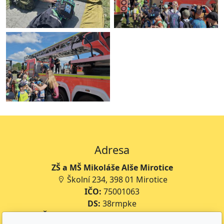
Adresa
ZŠ a MŠ Mikoláše Alše Mirotice
Školní 234, 398 01 Mirotice
IČO:
75001063
DS:
38rmpke
Číslo účtu školy:
35-643227399/0800