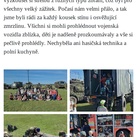
vyzkoušet si střelbu z různých typů zbraní, což byl pro
všechny velký zážitek. Počasí nám velmi přálo, a tak
jsme byli rádi za každý kousek stínu i osvěžující
zmrzlinu. Všichni si mohli prohlédnout vojenská
vozidla zblízka, děti je nadšeně prozkoumávaly a vše si
pečlivě prohlédly. Nechyběla ani hasičská technika a
polní kuchyně.