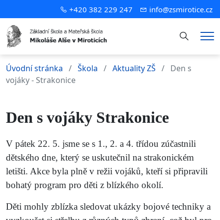
+420 382 229 247
info@zsmirotice.cz
Hledání
Me
Úvodní stránka
Škola
Aktuality ZŠ
Den s
vojáky - Strakonice
Den s vojáky Strakonice
V pátek 22. 5. jsme se s 1., 2. a 4. třídou zúčastnili
dětského dne, který se uskutečnil na strakonickém
letišti. Akce byla plně v režii vojáků, kteří si připravili
bohatý program pro děti z blízkého okolí.
Děti mohly zblízka sledovat ukázky bojové techniky a