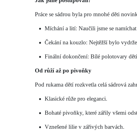
Jak jsme postupovali?
Práce se sádrou byla pro mnohé děti novink
Míchání a lití:
Naučili jsme se namíchat 
Čekání na kouzlo:
Nejtěžší bylo vydrže
Finální dokončení:
Bílé polotovary dět
Od růží až po pivoňky
Pod rukama dětí rozkvetla celá sádrová zah
Klasické
růže
pro eleganci.
Bohaté
pivoňky
, které zářily všemi ods
Vznešené
lilie
v zářivých barvách.