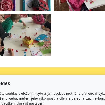
kies
Kontakt
áte souhlas s uložením vybraných cookies (nutné, preferenční, výk
+420 734 316 620 - Ředitel školy
eho webu, měření jeho výkonnosti a cílení a personalizaci reklam.
+420 733 539 322 - Zástupce ředitele pro předškolní v
lačítkem Upravit nastavení.