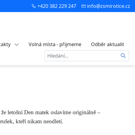
+420 382 229 247
info@zsmirotice.cz
takty
Volná místa - přijmeme
Odběr aktualit
Hledat
 že letošní Den matek oslavíme originálně –
ušek, kteří nikam neodletí.