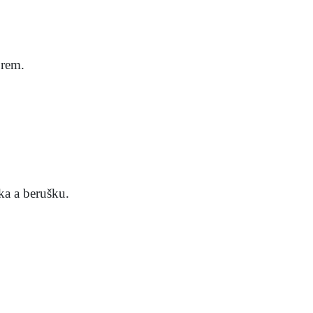
orem.
ka a berušku.