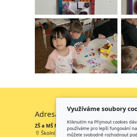
Využíváme soubory coo
Adresa
Kliknutím na Přijmout cookies dáv
ZŠ a MŠ Mikoláše Alše Mirotice
používáme pro lepší fungování naš
Školní 234, 398 01 Mirotice
můžete svobodně rozhodnout pod t