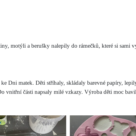
tiny, motýli a berušky nalepily do rámečků, které si sami 
 ke Dni matek. Děti stříhaly, skládaly barevné papíry, lep
. Do vnitřní části napsaly milé vzkazy. Výroba děti moc bav