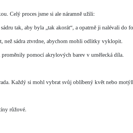
ou. Celý proces jsme si ale náramně užili:
sádru tak, aby byla „tak akorát“, a opatrně ji nalévali do f
t, než sádra ztvrdne, abychom mohli odlitky vyklopit.
i proměnily pomocí akrylových barev v umělecká díla.
rada. Každý si mohl vybrat svůj oblíbený květ nebo motýl
tíny růžové.