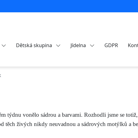
Dětská skupina
Jídelna
GDPR
Kon
k
m týdnu vonělo sádrou a barvami. Rozhodli jsme se totiž,
 od těch živých nikdy neuvadnou a
sádrových motýlků a ber