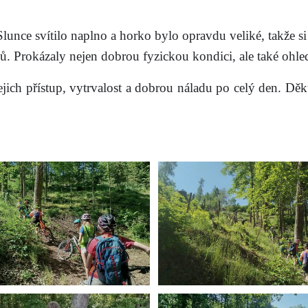
Slunce svítilo naplno a horko bylo opravdu veliké, takže s
mů. Prokázaly nejen dobrou fyzickou kondici, ale také ohle
jich přístup, vytrvalost a dobrou náladu po celý den. Dě