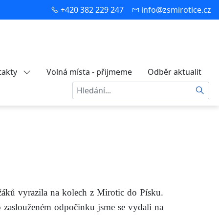
+420 382 229 247
info@zsmirotice.cz
takty
Volná místa - přijmeme
Odběr aktualit
Hledat
žáků vyrazila na kolech z Mirotic do Písku.
po zaslouženém odpočinku jsme se vydali na