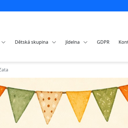
Dětská skupina
Jídelna
GDPR
Kon
čata