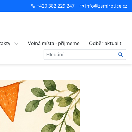
+420 382 229 247
info@zsmirotice.cz
takty
Volná místa - přijmeme
Odběr aktualit
Hledat