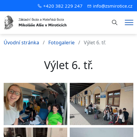
+420 382 229 247
info@zsmirotice.cz
Hledání
Me
Úvodní stránka
Fotogalerie
Výlet 6. tř.
Výlet 6. tř.