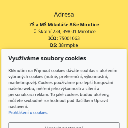
Adresa
ZŠ a MŠ Mikoláše Alše Mirotice
Školní 234, 398 01 Mirotice
IČO:
75001063
DS:
38rmpke
Číslo účtu školy:
35-643227399/0800
Využíváme soubory cookies
Číslo účtu jídelny:
643227399/0800
Kliknutím na Přijmout cookies dáváte souhlas s uložením
Kontakt
vybraných cookies (nutné, preferenční, výkonnostní,
marketingové). Cookies používáme pro lepší fungování
+420 734 316 620 - Ředitel školy
našeho webu, měření jeho výkonnosti a cílení a
+420 733 539 322 - Zástupce ředitele pro předškolní
personalizaci reklam. To jaké cookies budou uloženy,
vzdělávání
můžete svobodně rozhodnout pod tlačítkem Upravit
+420 733 539 323 - Školní družina
nastavení.
+420 733 539 324 - Školní jídelna
Prohlášení o cookies.
info@zsmirotice.cz