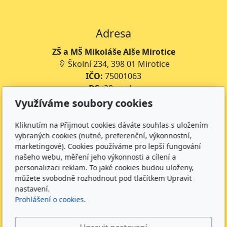
Adresa
ZŠ a MŠ Mikoláše Alše Mirotice
Školní 234, 398 01 Mirotice
IČO:
75001063
DS:
38rmpke
Číslo účtu školy:
35-643227399/0800
Využíváme soubory cookies
Číslo účtu jídelny:
643227399/0800
Kliknutím na Přijmout cookies dáváte souhlas s uložením
Kontakt
vybraných cookies (nutné, preferenční, výkonnostní,
marketingové). Cookies používáme pro lepší fungování
+420 734 316 620 - Ředitel školy
našeho webu, měření jeho výkonnosti a cílení a
+420 733 539 322 - Zástupce ředitele pro předškolní
personalizaci reklam. To jaké cookies budou uloženy,
můžete svobodně rozhodnout pod tlačítkem Upravit
vzdělávání
nastavení.
+420 733 539 323 - Školní družina
Prohlášení o cookies.
+420 733 539 324 - Školní jídelna
info@zsmirotice.cz