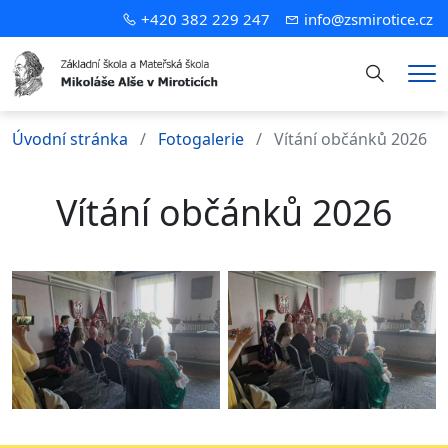
+420 382 229 247
info@zsmirotice.cz
Hledání
Me
Úvodní stránka
Fotogalerie
Vítání občánků 2026
Vítání občánků 2026