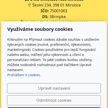
Školní 234, 398 01 Mirotice
IČO:
75001063
DS:
38rmpke
Číslo účtu školy:
35-643227399/0800
Číslo účtu jídelny:
643227399/0800
Využíváme soubory cookies
Kontakt
Kliknutím na Přijmout cookies dáváte souhlas s uložením
vybraných cookies (nutné, preferenční, výkonnostní,
+420 734 316 620 - Ředitel školy
marketingové). Cookies používáme pro lepší fungování
+420 733 539 322 - Zástupce ředitele pro předškolní
našeho webu, měření jeho výkonnosti a cílení a
personalizaci reklam. To jaké cookies budou uloženy,
vzdělávání
můžete svobodně rozhodnout pod tlačítkem Upravit
+420 733 539 323 - Školní družina
nastavení.
+420 733 539 324 - Školní jídelna
Prohlášení o cookies.
info@zsmirotice.cz
Upravit nastavení
Sledujte nás
Odmítnout cookies