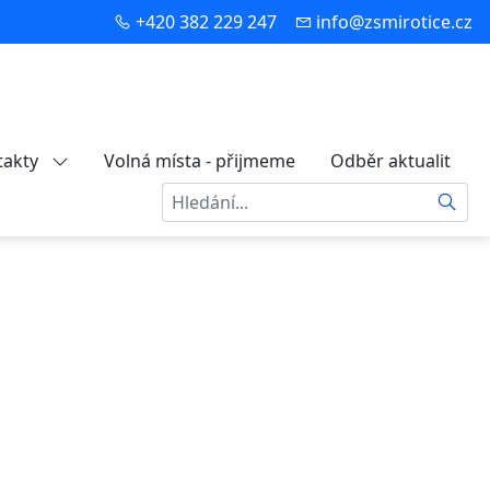
+420 382 229 247
info@zsmirotice.cz
takty
Volná místa - přijmeme
Odběr aktualit
Hledat