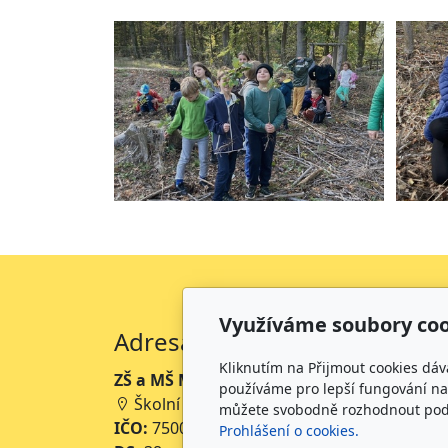
Využíváme soubory coo
Adresa
Kliknutím na Přijmout cookies dáv
ZŠ a MŠ Mikoláše Alše Mirotice
používáme pro lepší fungování naš
Školní 234, 398 01 Mirotice
můžete svobodně rozhodnout pod t
IČO:
75001063
Prohlášení o cookies.