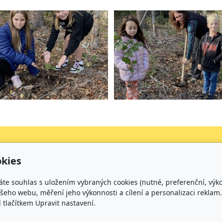
kies
Kontakt
áte souhlas s uložením vybraných cookies (nutné, preferenční, výk
+420 734 316 620 - Ředitel školy
eho webu, měření jeho výkonnosti a cílení a personalizaci reklam.
+420 733 539 322 - Zástupce ředitele pro předškolní v
lačítkem Upravit nastavení.
+420 733 539 323 - Školní družina