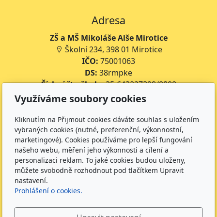
Adresa
ZŠ a MŠ Mikoláše Alše Mirotice
Školní 234, 398 01 Mirotice
IČO:
75001063
DS:
38rmpke
Číslo účtu školy:
35-643227399/0800
Číslo účtu jídelny:
643227399/0800
Využíváme soubory cookies
Kontakt
Kliknutím na Přijmout cookies dáváte souhlas s uložením
vybraných cookies (nutné, preferenční, výkonnostní,
+420 734 316 620 - Ředitel školy
marketingové). Cookies používáme pro lepší fungování
+420 733 539 322 - Zástupce ředitele pro předškolní
našeho webu, měření jeho výkonnosti a cílení a
vzdělávání
personalizaci reklam. To jaké cookies budou uloženy,
můžete svobodně rozhodnout pod tlačítkem Upravit
+420 733 539 323 - Školní družina
nastavení.
+420 733 539 324 - Školní jídelna
Prohlášení o cookies.
info@zsmirotice.cz