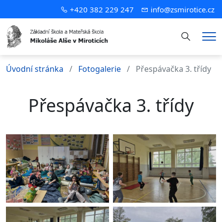
+420 382 229 247
info@zsmirotice.cz
Hledání
Me
Úvodní stránka
Fotogalerie
Přespávačka 3. třídy
Přespávačka 3. třídy