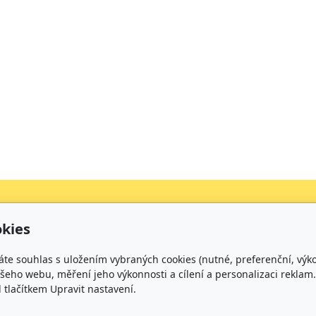
kies
Kontakt
áte souhlas s uložením vybraných cookies (nutné, preferenční, výk
+420 734 316 620 - Ředitel školy
eho webu, měření jeho výkonnosti a cílení a personalizaci reklam.
+420 733 539 322 - Zástupce ředitele pro předškolní v
lačítkem Upravit nastavení.
+420 733 539 323 - Školní družina