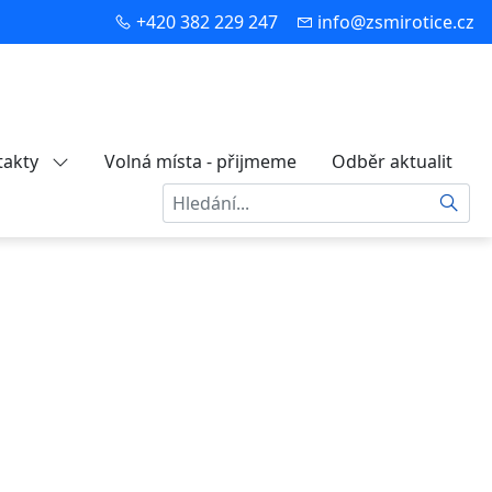
+420 382 229 247
info@zsmirotice.cz
takty
Volná místa - přijmeme
Odběr aktualit
Hledat