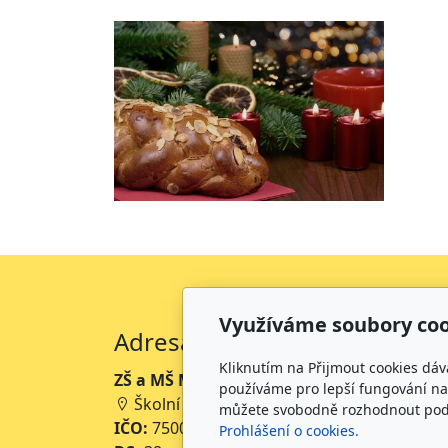
Využíváme soubory coo
Adresa
Kliknutím na Přijmout cookies dáv
ZŠ a MŠ Mikoláše Alše Mirotice
používáme pro lepší fungování naš
Školní 234, 398 01 Mirotice
můžete svobodně rozhodnout pod t
IČO:
75001063
Prohlášení o cookies.