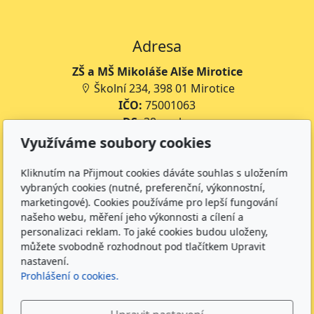
Adresa
ZŠ a MŠ Mikoláše Alše Mirotice
Školní 234, 398 01 Mirotice
IČO:
75001063
DS:
38rmpke
Číslo účtu školy:
35-643227399/0800
Využíváme soubory cookies
Číslo účtu jídelny:
643227399/0800
Kliknutím na Přijmout cookies dáváte souhlas s uložením
Kontakt
vybraných cookies (nutné, preferenční, výkonnostní,
marketingové). Cookies používáme pro lepší fungování
+420 734 316 620 - Ředitel školy
našeho webu, měření jeho výkonnosti a cílení a
+420 733 539 322 - Zástupce ředitele pro předškolní
personalizaci reklam. To jaké cookies budou uloženy,
můžete svobodně rozhodnout pod tlačítkem Upravit
vzdělávání
nastavení.
+420 733 539 323 - Školní družina
Prohlášení o cookies.
+420 733 539 324 - Školní jídelna
info@zsmirotice.cz