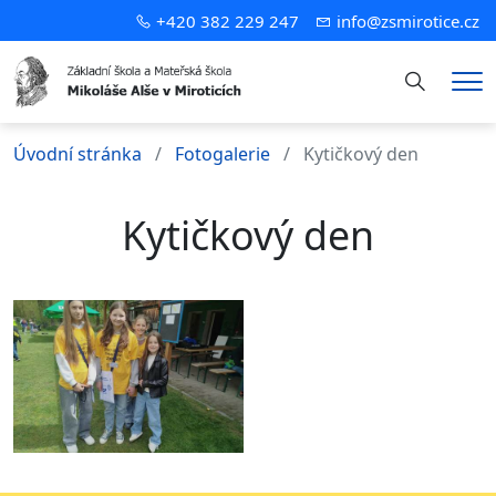
+420 382 229 247
info@zsmirotice.cz
Hledání
Me
Úvodní stránka
Fotogalerie
Kytičkový den
Kytičkový den