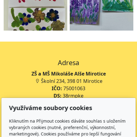
Adresa
ZŠ a MŠ Mikoláše Alše Mirotice
Školní 234, 398 01 Mirotice
IČO:
75001063
DS:
38rmpke
Číslo účtu školy:
35-643227399/0800
Využíváme soubory cookies
Číslo účtu jídelny:
643227399/0800
Kliknutím na Přijmout cookies dáváte souhlas s uložením
Kontakt
vybraných cookies (nutné, preferenční, výkonnostní,
marketingové). Cookies používáme pro lepší fungování
+420 734 316 620 - Ředitel školy