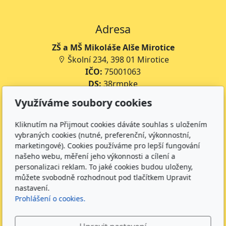
Adresa
ZŠ a MŠ Mikoláše Alše Mirotice
Školní 234, 398 01 Mirotice
IČO:
75001063
DS:
38rmpke
Číslo účtu školy:
35-643227399/0800
Využíváme soubory cookies
Číslo účtu jídelny:
643227399/0800
Kliknutím na Přijmout cookies dáváte souhlas s uložením
Kontakt
vybraných cookies (nutné, preferenční, výkonnostní,
marketingové). Cookies používáme pro lepší fungování
+420 734 316 620 - Ředitel školy
našeho webu, měření jeho výkonnosti a cílení a
+420 733 539 322 - Zástupce ředitele pro předškolní
personalizaci reklam. To jaké cookies budou uloženy,
vzdělávání
můžete svobodně rozhodnout pod tlačítkem Upravit
+420 733 539 323 - Školní družina
nastavení.
Prohlášení o cookies.
+420 733 539 324 - Školní jídelna
info@zsmirotice.cz