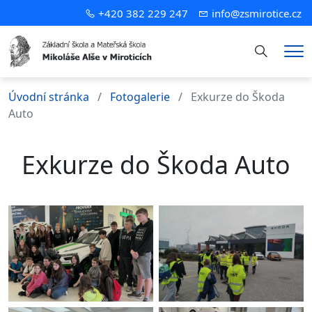
+420 382 229 247
info@zsmirotice.cz
Hledání
Me
Úvodní stránka
Fotogalerie
Exkurze do Škoda
Auto
Exkurze do Škoda Auto