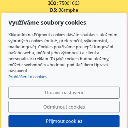
IČO:
75001063
DS:
38rmpke
Číslo účtu školy:
35-643227399/0800
Využíváme soubory cookies
Číslo účtu jídelny:
643227399/0800
Kliknutím na Přijmout cookies dáváte souhlas s uložením
Kontakt
vybraných cookies (nutné, preferenční, výkonnostní,
marketingové). Cookies používáme pro lepší fungování
+420 734 316 620 - Ředitel školy
našeho webu, měření jeho výkonnosti a cílení a
+420 733 539 322 - Zástupce ředitele pro předškolní
personalizaci reklam. To jaké cookies budou uloženy,
vzdělávání
můžete svobodně rozhodnout pod tlačítkem Upravit
+420 733 539 323 - Školní družina
nastavení.
+420 733 539 324 - Školní jídelna
Prohlášení o cookies.
info@zsmirotice.cz
Upravit nastavení
Sledujte nás
Odmítnout cookies
Přijmout cookies