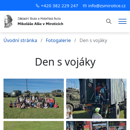
+420 382 229 247
info@zsmirotice.cz
Hledání
Me
Úvodní stránka
Fotogalerie
Den s vojáky
Den s vojáky