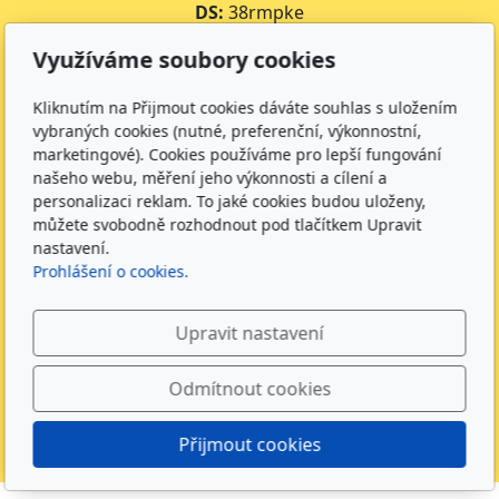
DS:
38rmpke
Číslo účtu školy:
35-643227399/0800
Využíváme soubory cookies
Číslo účtu jídelny:
643227399/0800
Kliknutím na Přijmout cookies dáváte souhlas s uložením
Kontakt
vybraných cookies (nutné, preferenční, výkonnostní,
marketingové). Cookies používáme pro lepší fungování
+420 734 316 620 - Ředitel školy
našeho webu, měření jeho výkonnosti a cílení a
+420 733 539 322 - Zástupce ředitele pro předškolní
personalizaci reklam. To jaké cookies budou uloženy,
vzdělávání
můžete svobodně rozhodnout pod tlačítkem Upravit
+420 733 539 323 - Školní družina
nastavení.
+420 733 539 324 - Školní jídelna
Prohlášení o cookies.
info@zsmirotice.cz
Upravit nastavení
Sledujte nás
Odmítnout cookies
Přijmout cookies