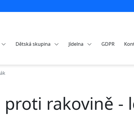
Dětská skupina
Jídelna
GDPR
Kon
ták
proti rakovině - 