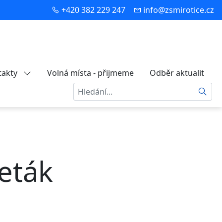
+420 382 229 247
info@zsmirotice.cz
takty
Volná místa - přijmeme
Odběr aktualit
Hledat
leták