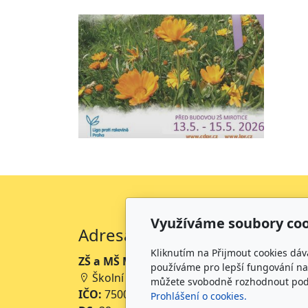
Využíváme soubory coo
Adresa
Kliknutím na Přijmout cookies dáv
ZŠ a MŠ Mikoláše Alše Mirotice
používáme pro lepší fungování naš
Školní 234, 398 01 Mirotice
můžete svobodně rozhodnout pod t
IČO:
75001063
Prohlášení o cookies.