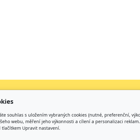
kies
Kontakt
áte souhlas s uložením vybraných cookies (nutné, preferenční, výk
+420 734 316 620 - Ředitel školy
eho webu, měření jeho výkonnosti a cílení a personalizaci reklam.
+420 733 539 322 - Zástupce ředitele pro předškolní v
lačítkem Upravit nastavení.
+420 733 539 323 - Školní družina